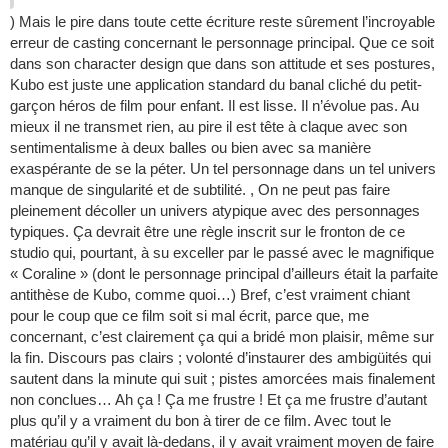
) Mais le pire dans toute cette écriture reste sûrement l’incroyable
erreur de casting concernant le personnage principal. Que ce soit
dans son character design que dans son attitude et ses postures,
Kubo est juste une application standard du banal cliché du petit-
garçon héros de film pour enfant. Il est lisse. Il n’évolue pas. Au
mieux il ne transmet rien, au pire il est tête à claque avec son
sentimentalisme à deux balles ou bien avec sa manière
exaspérante de se la péter. Un tel personnage dans un tel univers
manque de singularité et de subtilité. , On ne peut pas faire
pleinement décoller un univers atypique avec des personnages
typiques. Ça devrait être une règle inscrit sur le fronton de ce
studio qui, pourtant, à su exceller par le passé avec le magnifique
« Coraline » (dont le personnage principal d’ailleurs était la parfaite
antithèse de Kubo, comme quoi…) Bref, c’est vraiment chiant
pour le coup que ce film soit si mal écrit, parce que, me
concernant, c’est clairement ça qui a bridé mon plaisir, même sur
la fin. Discours pas clairs ; volonté d’instaurer des ambigüités qui
sautent dans la minute qui suit ; pistes amorcées mais finalement
non conclues… Ah ça ! Ça me frustre ! Et ça me frustre d’autant
plus qu’il y a vraiment du bon à tirer de ce film. Avec tout le
matériau qu’il y avait là-dedans, il y avait vraiment moyen de faire