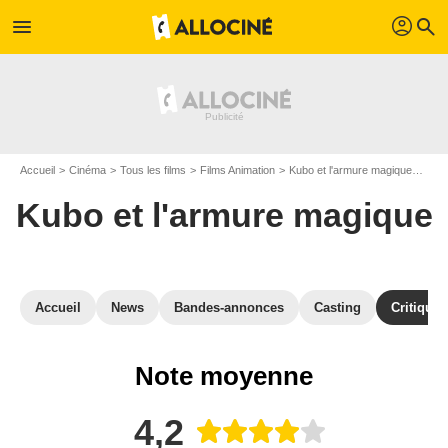
profil
menu
search
Accueil
Cinéma
Tous les films
Films Animation
Kubo et l'armure magique
Avis
Kubo et l'armure magique
Accueil
News
Bandes-annonces
Casting
Critiques
Note moyenne
4,2