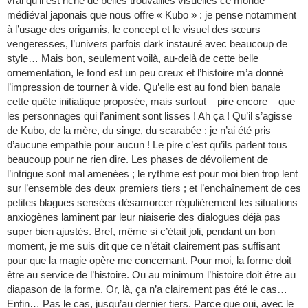
vrai qu’il est riche de belles trouvailles visuelles ce monde
médiéval japonais que nous offre « Kubo » : je pense notamment
à l’usage des origamis, le concept et le visuel des sœurs
vengeresses, l’univers parfois dark instauré avec beaucoup de
style… Mais bon, seulement voilà, au-delà de cette belle
ornementation, le fond est un peu creux et l’histoire m’a donné
l’impression de tourner à vide. Qu’elle est au fond bien banale
cette quête initiatique proposée, mais surtout – pire encore – que
les personnages qui l’animent sont lisses ! Ah ça ! Qu’il s’agisse
de Kubo, de la mère, du singe, du scarabée : je n’ai été pris
d’aucune empathie pour aucun ! Le pire c’est qu’ils parlent tous
beaucoup pour ne rien dire. Les phases de dévoilement de
l’intrigue sont mal amenées ; le rythme est pour moi bien trop lent
sur l’ensemble des deux premiers tiers ; et l’enchaînement de ces
petites blagues sensées désamorcer régulièrement les situations
anxiogènes laminent par leur niaiserie des dialogues déjà pas
super bien ajustés. Bref, même si c’était joli, pendant un bon
moment, je me suis dit que ce n’était clairement pas suffisant
pour que la magie opère me concernant. Pour moi, la forme doit
être au service de l’histoire. Ou au minimum l’histoire doit être au
diapason de la forme. Or, là, ça n’a clairement pas été le cas…
Enfin… Pas le cas, jusqu’au dernier tiers. Parce que oui, avec le