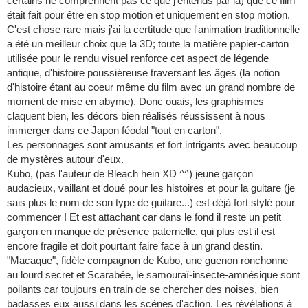
certains ne comprennent pas ce que j'entends par là) que ce film
était fait pour être en stop motion et uniquement en stop motion.
C'est chose rare mais j'ai la certitude que l'animation traditionnelle
a été un meilleur choix que la 3D; toute la matière papier-carton
utilisée pour le rendu visuel renforce cet aspect de légende
antique, d'histoire poussiéreuse traversant les âges (la notion
d'histoire étant au coeur même du film avec un grand nombre de
moment de mise en abyme). Donc ouais, les graphismes
claquent bien, les décors bien réalisés réussissent à nous
immerger dans ce Japon féodal "tout en carton".
Les personnages sont amusants et fort intrigants avec beaucoup
de mystères autour d'eux.
Kubo, (pas l'auteur de Bleach hein XD ^^) jeune garçon
audacieux, vaillant et doué pour les histoires et pour la guitare (je
sais plus le nom de son type de guitare...) est déjà fort stylé pour
commencer ! Et est attachant car dans le fond il reste un petit
garçon en manque de présence paternelle, qui plus est il est
encore fragile et doit pourtant faire face à un grand destin.
"Macaque", fidèle compagnon de Kubo, une guenon ronchonne
au lourd secret et Scarabée, le samouraï-insecte-amnésique sont
poilants car toujours en train de se chercher des noises, bien
badasses eux aussi dans les scènes d'action. Les révélations à