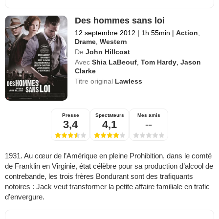
Des hommes sans loi
12 septembre 2012
|
1h 55min
|
Action
,
Drame
,
Western
De
John Hillcoat
Avec
Shia LaBeouf
,
Tom Hardy
,
Jason
Clarke
Titre original
Lawless
Presse
Spectateurs
Mes amis
3,4
4,1
--
1931. Au cœur de l’Amérique en pleine Prohibition, dans le comté
de Franklin en Virginie, état célèbre pour sa production d’alcool de
contrebande, les trois frères Bondurant sont des trafiquants
notoires : Jack veut transformer la petite affaire familiale en trafic
d’envergure.