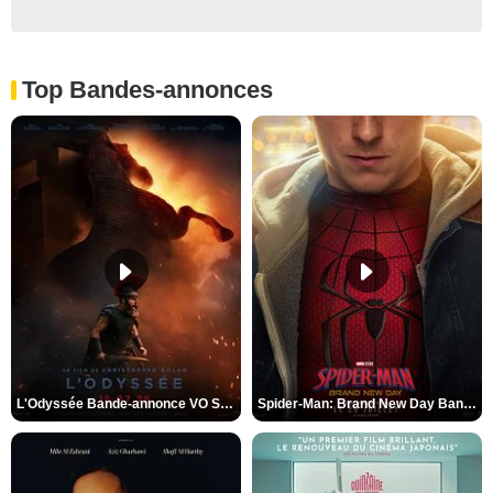
Top Bandes-annonces
L'Odyssée Bande-annonce VO STFR
Spider-Man: Brand New Day Bande-annonce VO STFR