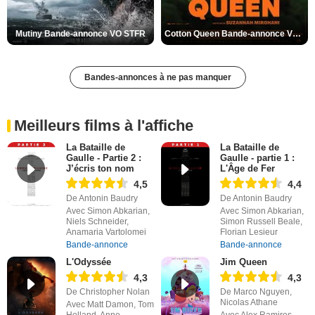
Mutiny Bande-annonce VO STFR
Cotton Queen Bande-annonce VO STFR
Bandes-annonces à ne pas manquer
Meilleurs films à l'affiche
La Bataille de
La Bataille de
Gaulle - Partie 2 :
Gaulle - partie 1 :
J’écris ton nom
L'Âge de Fer
4,5
4,4
De Antonin Baudry
De Antonin Baudry
Avec Simon Abkarian,
Avec Simon Abkarian,
Niels Schneider,
Simon Russell Beale,
Anamaria Vartolomei
Florian Lesieur
Bande-annonce
Bande-annonce
L'Odyssée
Jim Queen
4,3
4,3
De Christopher Nolan
De Marco Nguyen,
Nicolas Athane
Avec Matt Damon, Tom
Holland, Anne
Avec Alex Ramires,