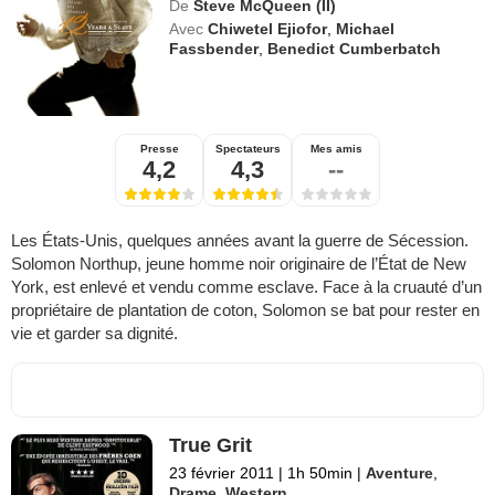
De
Steve McQueen (II)
Avec
Chiwetel Ejiofor
,
Michael
Fassbender
,
Benedict Cumberbatch
Presse
Spectateurs
Mes amis
4,2
4,3
--
Les États-Unis, quelques années avant la guerre de Sécession.
Solomon Northup, jeune homme noir originaire de l’État de New
York, est enlevé et vendu comme esclave. Face à la cruauté d’un
propriétaire de plantation de coton, Solomon se bat pour rester en
vie et garder sa dignité.
True Grit
23 février 2011
|
1h 50min
|
Aventure
,
Drame
,
Western