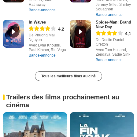
Hathaway
Jérémy Gillet, Shirley
Souagnon
Bande-annonce
Bande-annonce
In Waves
Spider-Man: Brand
New Day
4,2
4,1
De Phuong Mai
Nguyen
De Destin Daniel
Cretton
Avec Lyna Khoudri,
Paul Kircher, Rio Vega
Avec Tom Holland,
Zendaya, Sadie Sink
Bande-annonce
Bande-annonce
Tous les meilleurs films au ciné
Trailers des films prochainement au
cinéma