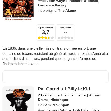
Avec
John Wayne
,
Richard Widmark
,
Laurence Harvey
Titre original
The Alamo
Spectateurs
Mes amis
3,7
--
En 1836, dans une vieille mission transformée en fort, une
centaine de texans résistent au général mexicain Santa Anna et à
ses milliers d'hommes, pendant que s'organise l'armée de
l'indépendance texane.
Pat Garrett et Billy le Kid
20 septembre 1973
|
2h 02min
|
Action
,
Drame
,
Historique
De
Sam Peckinpah
Avec
James Coburn
,
Bob Dylan
,
Kris