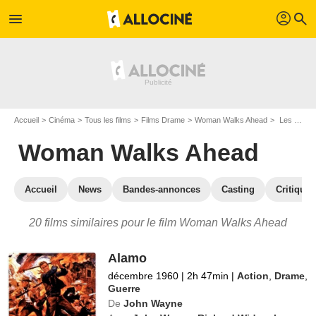
profil
menu
search
Accueil
Cinéma
Tous les films
Films Drame
Woman Walks Ahead
Les films similaires à "Woman Walks Ahead"
Woman Walks Ahead
Accueil
News
Bandes-annonces
Casting
Critiques
20 films similaires pour le film Woman Walks Ahead
Alamo
décembre 1960
|
2h 47min
|
Action
,
Drame
,
Guerre
De
John Wayne