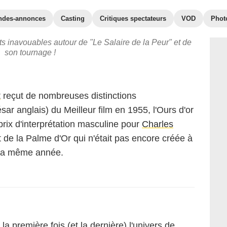
ndes-annonces
Casting
Critiques spectateurs
VOD
Phot
ts inavouables autour de "Le Salaire de la Peur" et de
son tournage !
t
reçut de nombreuses distinctions
sar anglais) du Meilleur film en 1955, l'Ours d'or
prix d'interprétation masculine pour
Charles
t de la Palme d'Or qui n'était pas encore créée à
 la même année.
la première fois (et la dernière) l'univers de