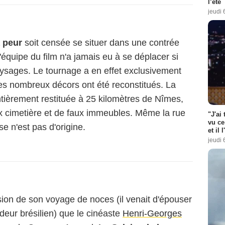
l’été
jeudi 
a peur
soit censée se situer dans une contrée
'équipe du film n'a jamais eu à se déplacer si
 paysages. Le tournage a en effet exclusivement
les nombreux décors ont été reconstitués. La
entièrement restituée à 25 kilomètres de Nîmes,
x cimetière et de faux immeubles. Même la rue
"J'ai
vu ce
e n'est pas d'origine.
et il 
jeudi 
casion de son voyage de noces (il venait d'épouser
adeur brésilien) que le cinéaste
Henri-Georges