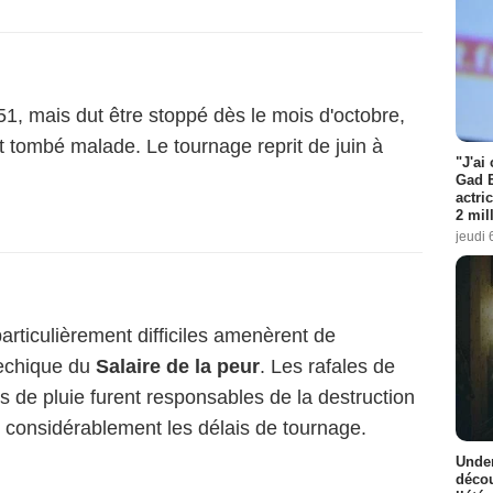
1, mais dut être stoppé dès le mois d'octobre,
 tombé malade. Le tournage reprit de juin à
"J'ai
Gad E
actri
2 mil
jeudi 
rticulièrement difficiles amenèrent de
techique du
Salaire de la peur
. Les rafales de
es de pluie furent responsables de la destruction
 considérablement les délais de tournage.
Under
décou