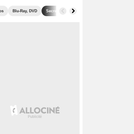
os
Blu-Ray, DVD
Secrets de tournage
Récompenses
Fil