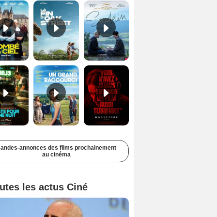
Juste pour une nuit Bande-annonce VO STFR
Un grand raccourci Bande-annonce VF
Undertone Bande-annonce VO STFR
andes-annonces des films prochainement
au cinéma
utes les actus Ciné