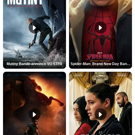
Mutiny Bande-annonce VO STFR
Spider-Man: Brand New Day Bande-annonce VO STFR