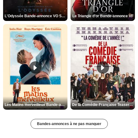
L'Odyssée Bande-annonce VO STFR
Le Triangle d'or Bande-annonce VF
Les Matins merveilleux Bande-annonce VF
De la Comédie-Française Teaser VF
Bandes-annonces à ne pas manquer