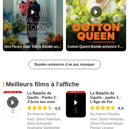
Des Fleurs pour Tokyo Bande-annonce VO STFR
Cotton Queen Bande-annonce VO STFR
Bandes-annonces à ne pas manquer
Meilleurs films à l'affiche
La Bataille de
La Bataille de
Gaulle - Partie 2 :
Gaulle - partie 1 :
J’écris ton nom
L'Âge de Fer
4,5
4,4
De Antonin Baudry
De Antonin Baudry
Avec Simon Abkarian,
Avec Simon Abkarian,
Niels Schneider,
Simon Russell Beale,
Anamaria Vartolomei
Florian Lesieur