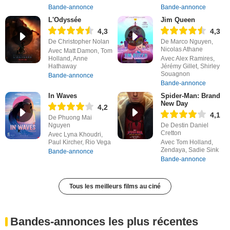
Bande-annonce
Bande-annonce
L'Odyssée
Jim Queen
4,3
4,3
De Christopher Nolan
De Marco Nguyen,
Nicolas Athane
Avec Matt Damon, Tom
Holland, Anne
Avec Alex Ramires,
Hathaway
Jérémy Gillet, Shirley
Souagnon
Bande-annonce
Bande-annonce
In Waves
Spider-Man: Brand
New Day
4,2
4,1
De Phuong Mai
Nguyen
De Destin Daniel
Cretton
Avec Lyna Khoudri,
Paul Kircher, Rio Vega
Avec Tom Holland,
Zendaya, Sadie Sink
Bande-annonce
Bande-annonce
Tous les meilleurs films au ciné
Bandes-annonces les plus récentes