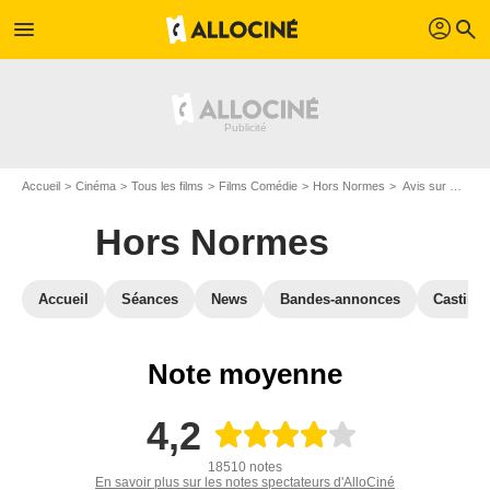
profil
menu
search
Accueil
Cinéma
Tous les films
Films Comédie
Hors Normes
Avis sur Hors Normes
Hors Normes
Accueil
Séances
News
Bandes-annonces
Casting
Note moyenne
4,2
18510 notes
En savoir plus sur les notes spectateurs d'AlloCiné