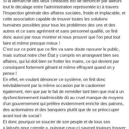
Si la démarche des deux cinéastes est de dénoncer par ailleurs
tout le décalage entre l’administration représentée ici à travers
l’Inspection générale des affaires sociales, froide et implacable, et
cette association capable de trouver toutes les solutions
humaines possibles pour tous les problèmes des uns et des
autres et ce sans agrément et sans personnel qualifié, on finit
donc aussi par nous montrer et nous prouver que l’on peut tout
faire et même presque mieux !
C’est sur ce point que ce film va sans doute rassurer le public,
mais surtout notre cher État y compris en arrangeant bien ses
affaires, qui lui doit bien se frotter les mains, ce qui devient par
conséquent fortement gênant et même effrayant quand on y
pense !
En effet, en voulant dénoncer ce système, on finit donc
inévitablement par la même occasion par le cautionner
également, rien que par le fait de remédier tant bien que mal à un
dysfonctionnement inadmissible dû au cruel manque de moyens
d’un gouvernement qui préfère évidemment enrichir des patrons,
des actionnaires et des banquiers plutôt que de se préoccuper
avant tout de social !
Et donc pourquoi se soucier de son peuple et de tous ses
« laissés pour compte », puisque ceux-ci sauront toujours trouver