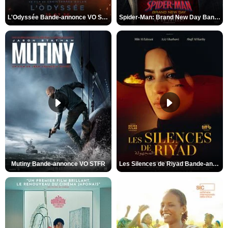
L'Odyssée Bande-annonce VO STFR
Spider-Man: Brand New Day Bande-annonce VO STFR
Mutiny Bande-annonce VO STFR
Les Silences de Riyad Bande-annonce VO STFR