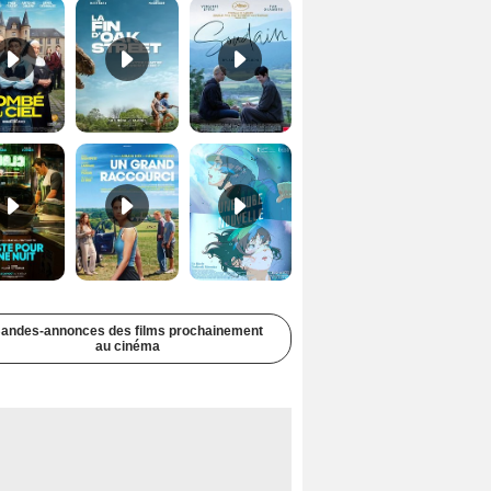
Juste pour une nuit Bande-annonce VO STFR
Un grand raccourci Bande-annonce VF
Une aube nouvelle Bande-annonce VO STFR
andes-annonces des films prochainement
au cinéma