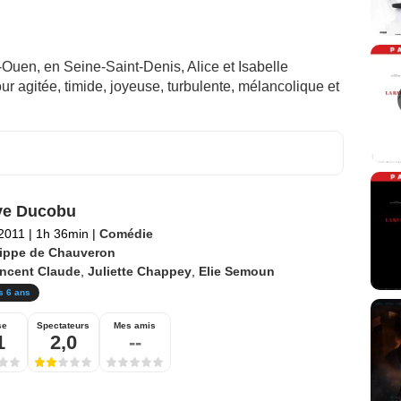
Ouen, en Seine-Saint-Denis, Alice et Isabelle
ur agitée, timide, joyeuse, turbulente, mélancolique et
ve Ducobu
 2011
|
1h 36min
|
Comédie
lippe de Chauveron
incent Claude
,
Juliette Chappey
,
Elie Semoun
s 6 ans
se
Spectateurs
Mes amis
1
2,0
--