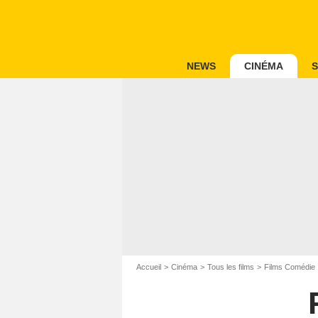
NEWS
CINÉMA
S
Accueil
Cinéma
Tous les films
Films Comédie