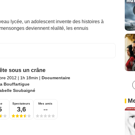
eau lycée, un adolescent invente des histoires à
 mensonges deviennent réalité, les ennuis
te sous un crâne
bre 2012
|
1h 18min
|
Documentaire
ra Bouffartigue
sabelle Soubaigné
Me
se
Spectateurs
Mes amis
5
3,6
--