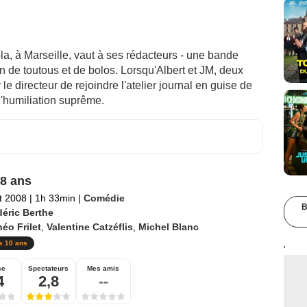
la, à Marseille, vaut à ses rédacteurs - une bande
n de toutous et de bolos. Lorsqu'Albert et JM, deux
 le directeur de rejoindre l'atelier journal en guise de
 l'humiliation suprême.
8 ans
et 2008
|
1h 33min
|
Comédie
B
déric Berthe
éo Frilet
,
Valentine Catzéflis
,
Michel Blanc
s 10 ans
'
se
Spectateurs
Mes amis
4
2,8
--