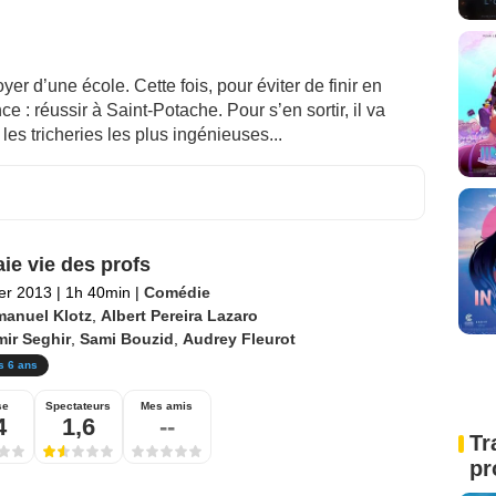
er d’une école. Cette fois, pour éviter de finir en
e : réussir à Saint-Potache. Pour s’en sortir, il va
les tricheries les plus ingénieuses...
aie vie des profs
ier 2013
|
1h 40min
|
Comédie
anuel Klotz
,
Albert Pereira Lazaro
ir Seghir
,
Sami Bouzid
,
Audrey Fleurot
s 6 ans
se
Spectateurs
Mes amis
4
1,6
--
Tr
pr