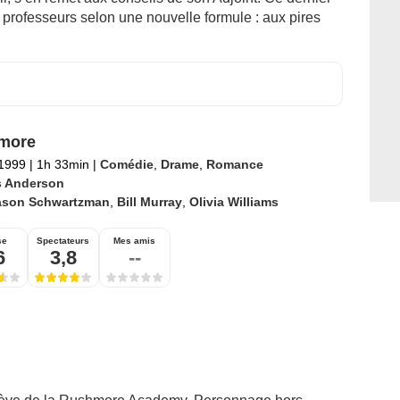
 professeurs selon une nouvelle formule : aux pires
more
 1999
|
1h 33min
|
Comédie
,
Drame
,
Romance
 Anderson
ason Schwartzman
,
Bill Murray
,
Olivia Williams
se
Spectateurs
Mes amis
6
3,8
--