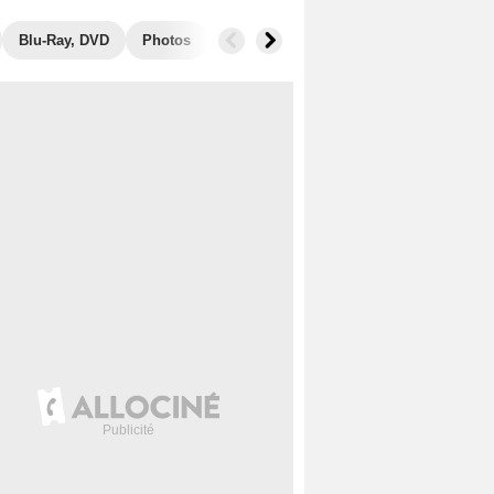
Blu-Ray, DVD
Photos
Musique
Secrets de tournage
B