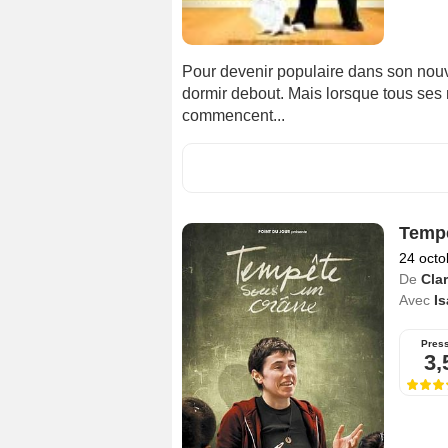
Pour devenir populaire dans son nouv
dormir debout. Mais lorsque tous ses
commencent...
Tempê
24 octo
De
Cla
Avec
I
Pres
3,