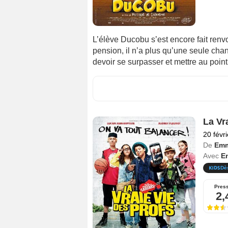
L’élève Ducobu s’est encore fait renvoy
pension, il n’a plus qu’une seule chanc
devoir se surpasser et mettre au point 
La Vr
20 févr
De
Emm
Avec
Em
Dè
Pres
2,