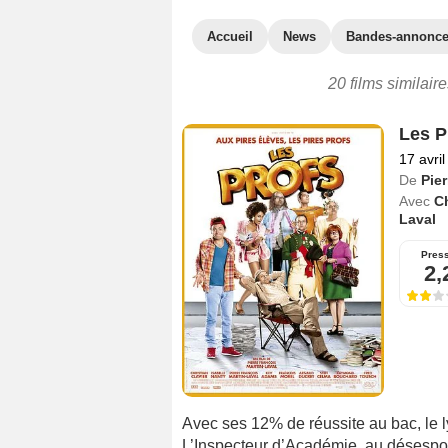
Accueil
News
Bandes-annonc
20 films similair
Les P
17 avri
De
Pie
Avec
Ch
Laval
Pres
2,
Avec ses 12% de réussite au bac, le l
L’Inspecteur d’Académie, au désespoir