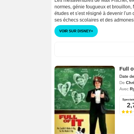
Les mésaventures de Max Fischer, é
normes, génie fougueux et brouillon, 
études et s'est résigné à devenir l'un
ses échecs scolaires et des admonest
VOIR SUR DISNEY
+
Full of
Date de
De
Chr
Avec
R
Spectat
2,