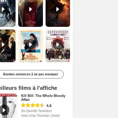
Le Triangle d'or Bande-annonce VF
Les Matins merveilleux Bande-annonce VF
De la Comédie-Française Teaser VF
Bandes-annonces à ne pas manquer
illeurs films à l'affiche
Kill Bill: The Whole Bloody
Affair
4,6
De Quentin Tarantino
Avec Uma Thurman, David