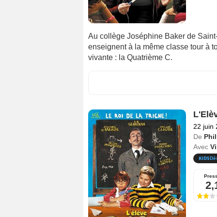
Au collège Joséphine Baker de Saint-
enseignent à la même classe tour à to
vivante : la Quatrième C.
L'Elè
22 juin
De
Phi
Avec
V
Dè
Pres
2,