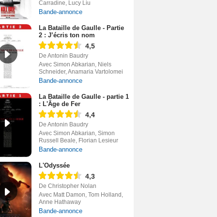
Carradine, Lucy Liu
Bande-annonce
La Bataille de Gaulle - Partie
2 : J’écris ton nom
4,5
De Antonin Baudry
Avec Simon Abkarian, Niels
Schneider, Anamaria Vartolomei
Bande-annonce
La Bataille de Gaulle - partie 1
: L'Âge de Fer
4,4
De Antonin Baudry
Avec Simon Abkarian, Simon
Russell Beale, Florian Lesieur
Bande-annonce
L'Odyssée
4,3
De Christopher Nolan
Avec Matt Damon, Tom Holland,
Anne Hathaway
Bande-annonce