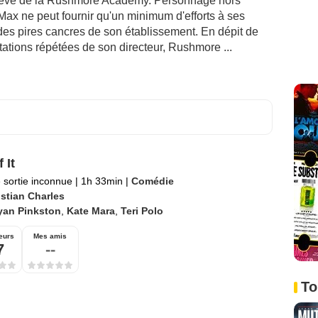
lève de la Rushmore Academy. Personnage hors
Max ne peut fournir qu'un minimum d'efforts à ses
 des pires cancres de son établissement. En dépit de
ations répétées de son directeur, Rushmore ...
 It
 sortie inconnue
|
1h 33min
|
Comédie
istian Charles
yan Pinkston
,
Kate Mara
,
Teri Polo
eurs
Mes amis
7
--
To