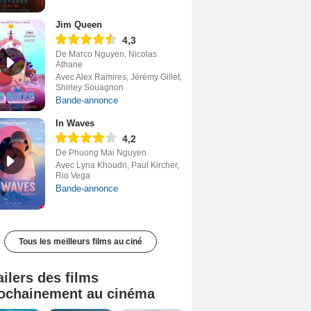
Jim Queen
4,3
De Marco Nguyen, Nicolas
Athane
Avec Alex Ramires, Jérémy Gillet,
Shirley Souagnon
Bande-annonce
In Waves
4,2
De Phuong Mai Nguyen
Avec Lyna Khoudri, Paul Kircher,
Rio Vega
Bande-annonce
Tous les meilleurs films au ciné
ailers des films
ochainement au cinéma
Tombé du ciel Bande-annonce VF
La fin d’Oak Street Bande-annonce VO STFR
Soudain Bande-annonce VF STFR