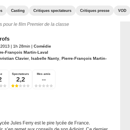
es
Casting
Critiques spectateurs
Critiques presse
VOD
es pour le film Premier de la classe
rofs
l 2013
|
1h 28min
|
Comédie
rre-François Martin-Laval
ristian Clavier
,
Isabelle Nanty
,
Pierre-François Martin-
se
Spectateurs
Mes amis
2
2,2
--
ycée Jules Ferry est le pire lycée de France.
, s’en remet aux conseils de son Adjoint. Ce dernier