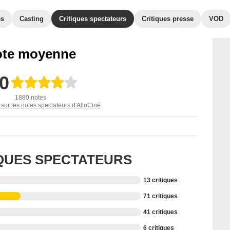
es
Casting
Critiques spectateurs
Critiques presse
VOD
te moyenne
,0
1880 notes
 sur les notes spectateurs d'AlloCiné
IQUES SPECTATEURS
13 critiques
71 critiques
41 critiques
6 critiques