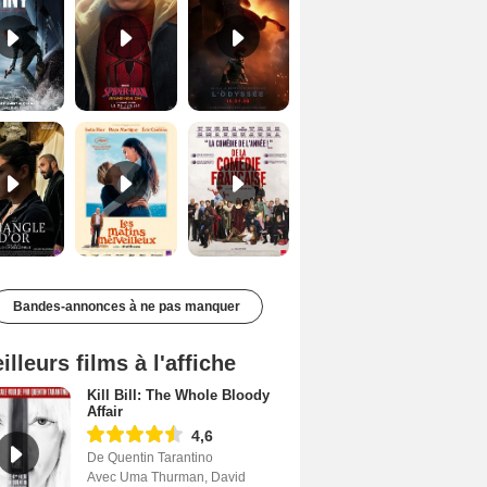
Le Triangle d'or Bande-annonce VF
Les Matins merveilleux Bande-annonce VF
De la Comédie-Française Teaser VF
Bandes-annonces à ne pas manquer
illeurs films à l'affiche
Kill Bill: The Whole Bloody
Affair
4,6
De Quentin Tarantino
Avec Uma Thurman, David