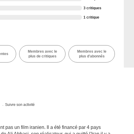
3 critiques
1 critique
Membres avec le
Membres avec le
entes
plus de critiques
plus d'abonnés
s
Suivre son activité
 pas un film iranien. Il a été financé par 4 pays
Ali Abbasi, son réalisateur, qui a quitté l'Iran il y a