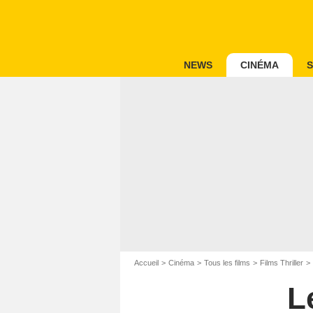
NEWS
CINÉMA
S
Accueil
Cinéma
Tous les films
Films Thriller
L