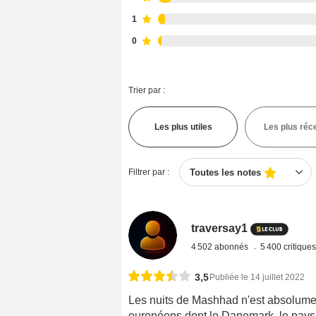
1
0
Trier par :
Les plus utiles
Les plus réc
Filtrer par :
Toutes les notes
traversay1
4 502 abonnés
5 400 critique
3,5
Publiée le 14 juillet 2022
Les nuits de Mashhad n'est absolument
européens dont le Danemark, le pays de 