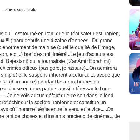
s
Suivre son activité
s qu'il est tourné en Iran, que le réalisateur est iranien,
ieux !!! ) paru depuis une dizaine d'années...Du grand
vec énormément de maitrise (quellle qualité de l'image,
, etc....) bref c'est millimétré...Le jeu d'acteurs est
di Bajestani) ou la journaliste ( Zar Amir Ebrahimi)
aux crimes odieux (pas gore, je rassure)...On admirera
 simple) et le suspens inhérent à celui ci....J'avoue que
 iota, (d'un pouce) pendant les deux heures du
ilm se divise en deux parties aussi intéressante l'une
) .....Je ne vois aucun défaut que ce soit dans le fond
it réfléchir sur la société iranienne et constitue un
ays où l'homme hésite entre la vertu et le vice.....On
fre tant de choses et d'instants précieux de cinéma....Je