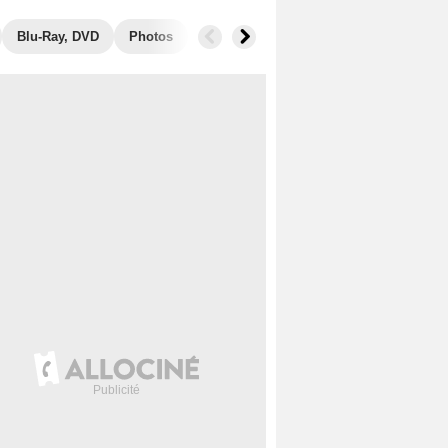
Blu-Ray, DVD
Photos
Secrets de tournage
Box Office