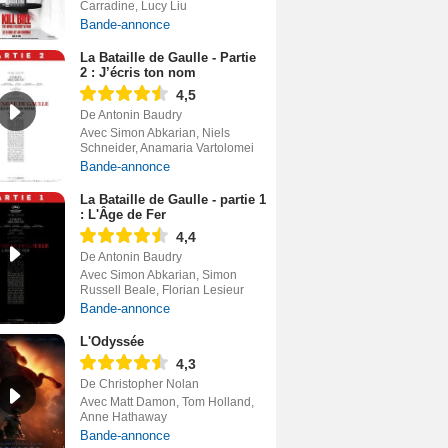
Carradine, Lucy Liu
Bande-annonce
La Bataille de Gaulle - Partie
2 : J’écris ton nom
4,5
De Antonin Baudry
Avec Simon Abkarian, Niels
Schneider, Anamaria Vartolomei
Bande-annonce
La Bataille de Gaulle - partie 1
: L'Âge de Fer
4,4
De Antonin Baudry
Avec Simon Abkarian, Simon
Russell Beale, Florian Lesieur
Bande-annonce
L'Odyssée
4,3
De Christopher Nolan
Avec Matt Damon, Tom Holland,
Anne Hathaway
Bande-annonce