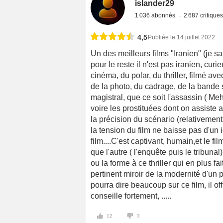
islander29
1 036 abonnés
2 687 critique
4,5
Publiée le 14 juillet 2022
Un des meilleurs films "Iranien" (je sai
pour le reste il n'est pas iranien, cur
cinéma, du polar, du thriller, filmé a
de la photo, du cadrage, de la bande son
magistral, que ce soit l'assassin ( Meh
voire les prostituées dont on assiste 
la précision du scénario (relativement
la tension du film ne baisse pas d'un
film....C'est captivant, humain,et le f
que l'autre ( l'enquête puis le tribunal
ou la forme à ce thriller qui en plus fa
pertinent miroir de la modernité d'un p
pourra dire beaucoup sur ce film, il of
conseille fortement, .....
12
3