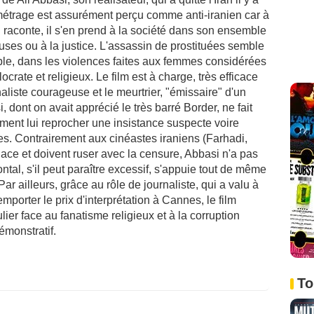
métrage est assurément perçu comme anti-iranien car à
'il raconte, il s'en prend à la société dans son ensemble
uses ou à la justice. L'assassin de prostituées semble
le, dans les violences faites aux femmes considérées
rate et religieux. Le film est à charge, très efficace
aliste courageuse et le meurtrier, "émissaire" d'un
 dont on avait apprécié le très barré Border, ne fait
ment lui reprocher une insistance suspecte voire
s. Contrairement aux cinéastes iraniens (Farhadi,
place et doivent ruser avec la censure, Abbasi n'a pas
rontal, s'il peut paraître excessif, s'appuie tout de même
Par ailleurs, grâce au rôle de journaliste, qui a valu à
mporter le prix d'interprétation à Cannes, le film
ulier face au fanatisme religieux et à la corruption
démonstratif.
To