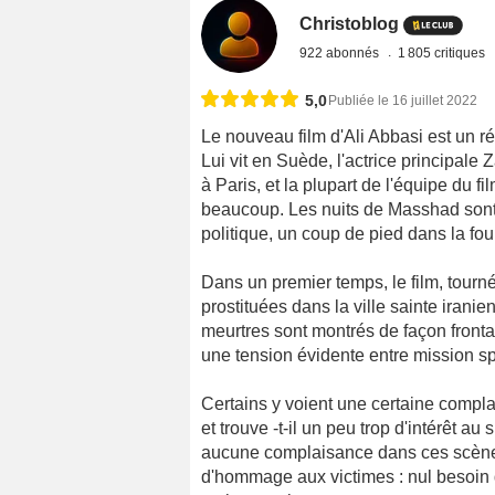
Christoblog
922 abonnés
1 805 critiques
5,0
Publiée le 16 juillet 2022
Le nouveau film d'Ali Abbasi est un réq
Lui vit en Suède, l'actrice principa
à Paris, et la plupart de l'équipe du 
beaucoup. Les nuits de Masshad sont 
politique, un coup de pied dans la fo
Dans un premier temps, le film, tourné
prostituées dans la ville sainte iranie
meurtres sont montrés de façon front
une tension évidente entre mission spi
Certains y voient une certaine complai
et trouve -t-il un peu trop d'intérêt au
aucune complaisance dans ces scènes,
d'hommage aux victimes : nul besoin d'