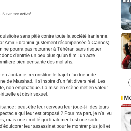
Suivre son activité
uisitoire sans pitié contre toute la société iranienne.
le Zar Amir Ebrahimi (justement récompensée à Cannes)
film ne pourra pas retourner à Téhéran sans risquer
donc d'entrée un peu plus qu'un film : un acte
urmilière bien pensante des mollahs.
 en Jordanie, reconstitue le trajet d'un tueur de
nne de Masshad. Il s'inspire d'un fait divers réel. Les
ale, non emphatique. La mise en scène met en valeur
rituelle et désir sexuel.
Me
sance : peut-être leur cerveau leur joue-t-il des tours
 spectacle qui leur est proposé ? Pour ma part, je n'ai vu
 mais une crudité qui finalement est une sorte
édulcorer leur assassinat pour le montrer plus joli et