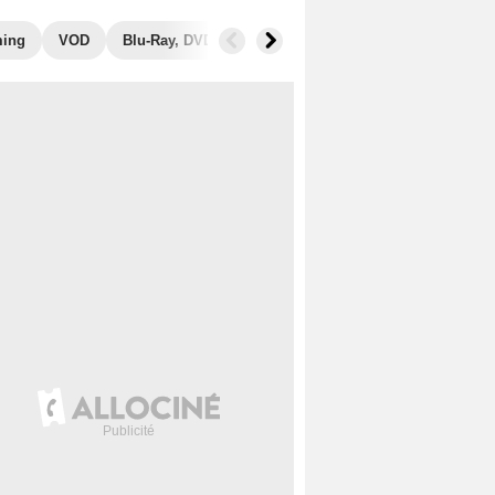
ming
VOD
Blu-Ray, DVD
Photos
Secrets de tournage