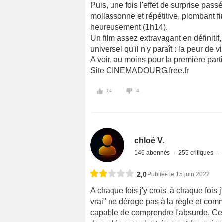
Puis, une fois l'effet de surprise pa
mollassonne et répétitive, plombant 
heureusement (1h14).
Un film assez extravagant en définitif,
universel qu'il n'y paraît : la peur de vie
A voir, au moins pour la première par
Site CINEMADOURG.free.fr
14
4
chloé V.
146 abonnés
255 critiques
2,0
Publiée le 15 juin 2022
A chaque fois j'y crois, à chaque fois 
vrai" ne déroge pas à la règle et comm
capable de comprendre l'absurde. Cett