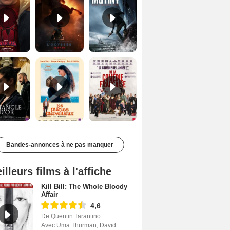
Le Triangle d'or Bande-annonce VF
Les Matins merveilleux Bande-annonce VF
De la Comédie-Française Teaser VF
Bandes-annonces à ne pas manquer
illeurs films à l'affiche
Kill Bill: The Whole Bloody
Affair
4,6
De Quentin Tarantino
Avec Uma Thurman, David