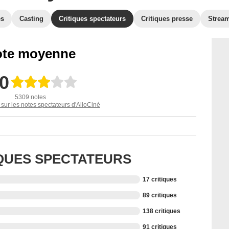
es
Casting
Critiques spectateurs
Critiques presse
Strea
te moyenne
,0
5309 notes
 sur les notes spectateurs d'AlloCiné
IQUES SPECTATEURS
17 critiques
89 critiques
138 critiques
91 critiques