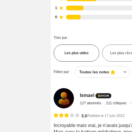
1
0
Trier par :
Les plus utiles
Les plus réc
Filtrer par :
Toutes les notes
Ismael
127 abonnés
211 critiques
3,0
Publiée le 17 juin 2022
Incroyable mais vrai, je n'avais jusq
Mais avec le battage médiatique, pour 