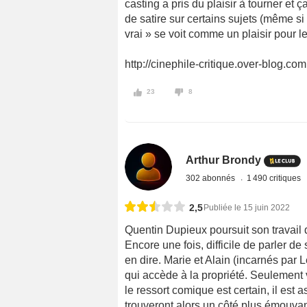
casting a pris du plaisir à tourner et
de satire sur certains sujets (même si 
vrai » se voit comme un plaisir pour l
http://cinephile-critique.over-blog.com
23
8
Arthur Brondy
302 abonnés
1 490 critiques
2,5
Publiée le 15 juin 2022
Quentin Dupieux poursuit son travail
Encore une fois, difficile de parler de
en dire. Marie et Alain (incarnés par
qui accède à la propriété. Seulement
le ressort comique est certain, il est 
trouveront alors un côté plus émouvant