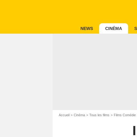
NEWS
CINÉMA
S
Accueil
Cinéma
Tous les films
Films Comédie