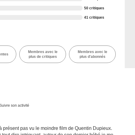
50 critiques
41 critiques
Membres avec le
Membres avec le
entes
plus de critiques
plus d'abonnés
Suivre son activité
u'à présent pas vu le moindre film de Quentin Dupieux.
tout dire intriguant, autour de son dernier bébé je me