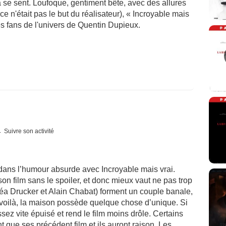
 ça se sent. Loufoque, gentiment bête, avec des allures
ce n'était pas le but du réalisateur), « Incroyable mais
es fans de l'univers de Quentin Dupieux.
Suivre son activité
 dans l’humour absurde avec Incroyable mais vrai.
 son film sans le spoiler, et donc mieux vaut ne pas trop
 Léa Drucker et Alain Chabat) forment un couple banale,
 voilà, la maison possède quelque chose d’unique. Si
assez vite épuisé et rend le film moins drôle. Certains
 que ses précédent film et ils auront raison. Les