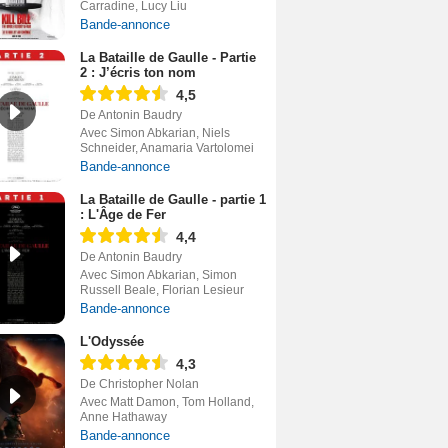
Carradine, Lucy Liu
Bande-annonce
La Bataille de Gaulle - Partie
2 : J’écris ton nom
4,5
De Antonin Baudry
Avec Simon Abkarian, Niels
Schneider, Anamaria Vartolomei
Bande-annonce
La Bataille de Gaulle - partie 1
: L'Âge de Fer
4,4
De Antonin Baudry
Avec Simon Abkarian, Simon
Russell Beale, Florian Lesieur
Bande-annonce
L'Odyssée
4,3
De Christopher Nolan
Avec Matt Damon, Tom Holland,
Anne Hathaway
Bande-annonce