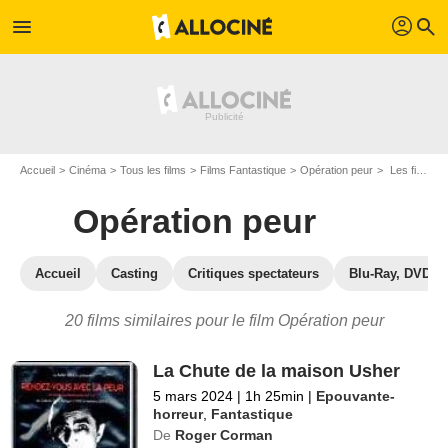
profil
menu
search
Accueil
Cinéma
Tous les films
Films Fantastique
Opération peur
Les films similaires à "Opération peur"
Opération peur
Accueil
Casting
Critiques spectateurs
Blu-Ray, DVD
20 films similaires pour le film Opération peur
La Chute de la maison Usher
5 mars 2024
|
1h 25min
|
Epouvante-
horreur
,
Fantastique
De
Roger Corman