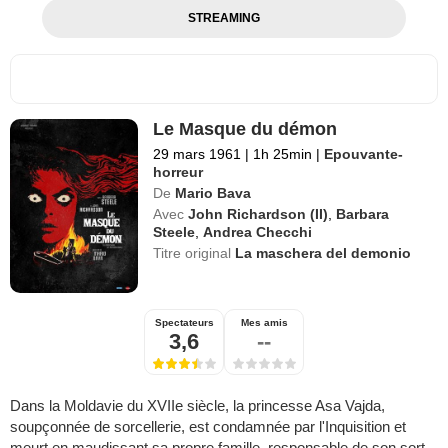
STREAMING
Le Masque du démon
29 mars 1961
|
1h 25min
|
Epouvante-
horreur
De
Mario Bava
Avec
John Richardson (II)
,
Barbara
Steele
,
Andrea Checchi
Titre original
La maschera del demonio
Spectateurs
Mes amis
3,6
--
Dans la Moldavie du XVIIe siècle, la princesse Asa Vajda,
soupçonnée de sorcellerie, est condamnée par l'Inquisition et
meurt en maudissant sa propre famille, responsable de son sort.