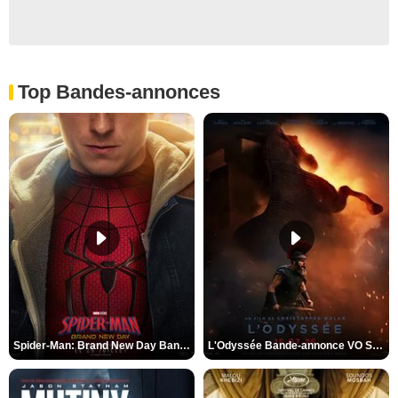
Top Bandes-annonces
Spider-Man: Brand New Day Bande-annonce VO STFR
L'Odyssée Bande-annonce VO STFR