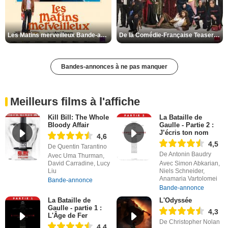
Les Matins merveilleux Bande-annonce VF
De la Comédie-Française Teaser VF
Bandes-annonces à ne pas manquer
Meilleurs films à l'affiche
Kill Bill: The Whole
La Bataille de
Bloody Affair
Gaulle - Partie 2 :
J’écris ton nom
4,6
4,5
De Quentin Tarantino
De Antonin Baudry
Avec Uma Thurman,
David Carradine, Lucy
Avec Simon Abkarian,
Liu
Niels Schneider,
Anamaria Vartolomei
Bande-annonce
Bande-annonce
La Bataille de
L'Odyssée
Gaulle - partie 1 :
4,3
L'Âge de Fer
De Christopher Nolan
4,4