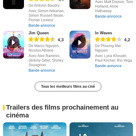
Avec Matt Damon, Tom
De Antonin Baudry
Holland, Anne
Avec Simon Abkarian,
Hathaway
Simon Russell Beale,
Bande-annonce
Florian Lesieur
Bande-annonce
Jim Queen
In Waves
4,3
4,2
De Marco Nguyen,
De Phuong Mai
Nicolas Athane
Nguyen
Avec Alex Ramires,
Avec Lyna Khoudri,
Jérémy Gillet, Shirley
Paul Kircher, Rio Vega
Souagnon
Bande-annonce
Bande-annonce
Tous les meilleurs films au ciné
Trailers des films prochainement au
cinéma