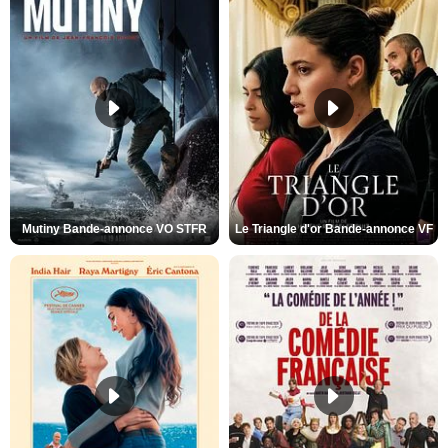
Mutiny Bande-annonce VO STFR
Le Triangle d'or Bande-annonce VF