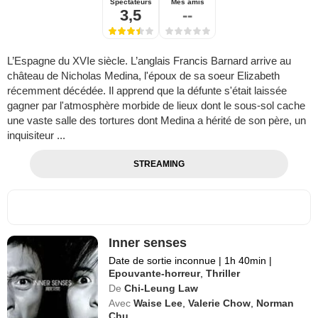
Spectateurs
Mes amis
3,5
--
L’Espagne du XVIe siècle. L’anglais Francis Barnard arrive au
château de Nicholas Medina, l'époux de sa soeur Elizabeth
récemment décédée. Il apprend que la défunte s'était laissée
gagner par l'atmosphère morbide de lieux dont le sous-sol cache
une vaste salle des tortures dont Medina a hérité de son père, un
inquisiteur ...
STREAMING
Inner senses
Date de sortie inconnue
|
1h 40min
|
Epouvante-horreur
,
Thriller
De
Chi-Leung Law
Avec
Waise Lee
,
Valerie Chow
,
Norman
Chu