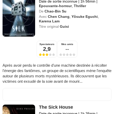
Date de sortie inconnue
|
1h 56min
|
Epouvante-horreur
,
Thriller
De
Chao-Bin Su
Avec
Chen Chang
,
Yôsuke Eguchi
,
Karena Lam
Titre original
Guisi
Spectateurs
Mes amis
2,9
--
Après avoir perdu le contrôle d'une machine destinée à récolter
l'énergie des fantômes, un groupe de scientifiques mène l'enquête
autour de plusieurs morts mystérieuses. Ils découvrent que les
victimes ont exsudé de la soie avant de mourir...
The Sick House
Date de sortie inconnue
|
1h 26min
|