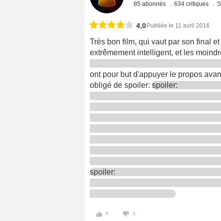
85 abonnés
634 critiques
S
4,0
Publiée le 11 avril 2016
Très bon film, qui vaut par son final 
extrêmement intelligent, et les moindr
ont pour but d'appuyer le propos avant
obligé de spoiler:
spoiler:
spoiler:
6
1