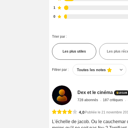
1
0
Trier par :
Les plus utiles
Les plus réc
Filtrer par :
Toutes les notes
Dex et le cinéma
728 abonnés
187 critiques
4,0
Publiée le 21 novembre 20
L'échelle de jacob. Ou le cauchemar 
moins qu'il ne soit pas fou ? Terrifia