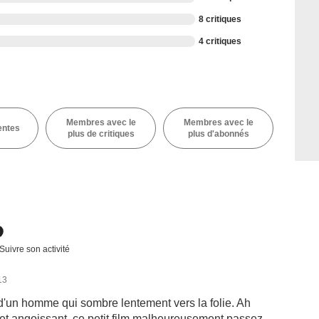
8 critiques
4 critiques
Membres avec le
Membres avec le
entes
plus de critiques
plus d'abonnés
Suivre son activité
13
d'un homme qui sombre lentement vers la folie. Ah
nt et angoissant, ce petit film malheureusement passez