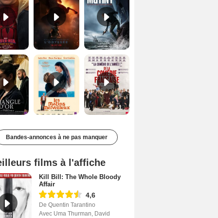
Le Triangle d'or Bande-annonce VF
Les Matins merveilleux Bande-annonce VF
De la Comédie-Française Teaser VF
Bandes-annonces à ne pas manquer
illeurs films à l'affiche
Kill Bill: The Whole Bloody
Affair
4,6
De Quentin Tarantino
Avec Uma Thurman, David