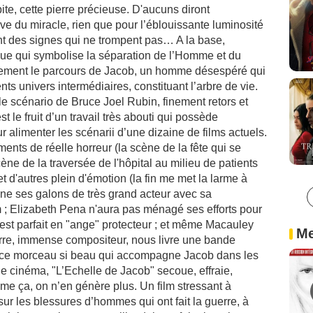
ite, cette pierre précieuse. D'aucuns diront
ve du miracle, rien que pour l’éblouissante luminosité
ant des signes qui ne trompent pas… A la base,
que qui symbolise la séparation de l’Homme et du
aitement le parcours de Jacob, un homme désespéré qui
ts univers intermédiaires, constituant l’arbre de vie.
le scénario de Bruce Joel Rubin, finement retors et
 le fruit d’un travail très abouti qui possède
 alimenter les scénarii d’une dizaine de films actuels.
ents de réelle horreur (la scène de la fête qui se
ne de la traversée de l'hôpital au milieu de patients
d'autres plein d'émotion (la fin me met la larme à
gne ses galons de très grand acteur avec sa
 ; Elizabeth Pena n'aura pas ménagé ses efforts pour
 est parfait en "ange" protecteur ; et même Macauley
Me
arre, immense compositeur, nous livre une bande
 ce morceau si beau qui accompagne Jacob dans les
 de cinéma, "L’Echelle de Jacob" secoue, effraie,
mme ça, on n’en génère plus. Un film stressant à
 sur les blessures d’hommes qui ont fait la guerre, à