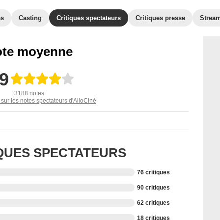
es
Casting
Critiques spectateurs
Critiques presse
Strea
te moyenne
,9
3188 notes
 sur les notes spectateurs d'AlloCiné
IQUES SPECTATEURS
76 critiques
90 critiques
62 critiques
18 critiques