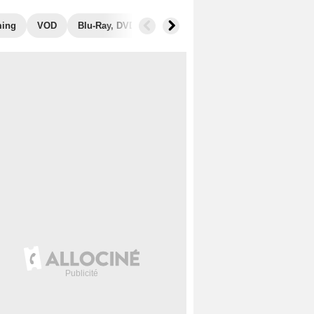
ming
VOD
Blu-Ray, DVD
Photos
Films similaires