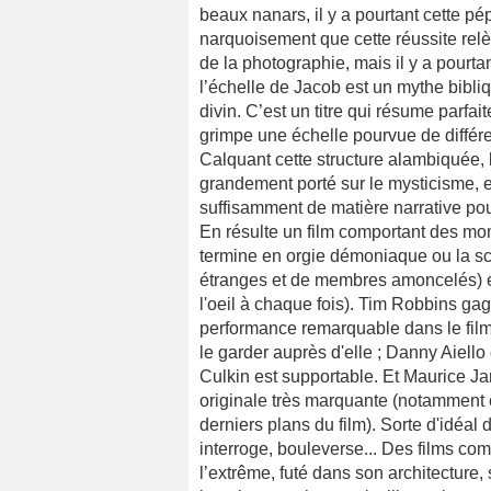
beaux nanars, il y a pourtant cette pép
narquoisement que cette réussite relè
de la photographie, mais il y a pourt
l’échelle de Jacob est un mythe bibli
divin. C’est un titre qui résume parf
grimpe une échelle pourvue de différen
Calquant cette structure alambiquée, 
grandement porté sur le mysticisme, est
suffisamment de matière narrative pour
En résulte un film comportant des mom
termine en orgie démoniaque ou la scè
étranges et de membres amoncelés) et 
l'oeil à chaque fois). Tim Robbins ga
performance remarquable dans le film
le garder auprès d'elle ; Danny Aiello
Culkin est supportable. Et Maurice J
originale très marquante (notamment
derniers plans du film). Sorte d'idéal
interroge, bouleverse... Des films co
l’extrême, futé dans son architecture,