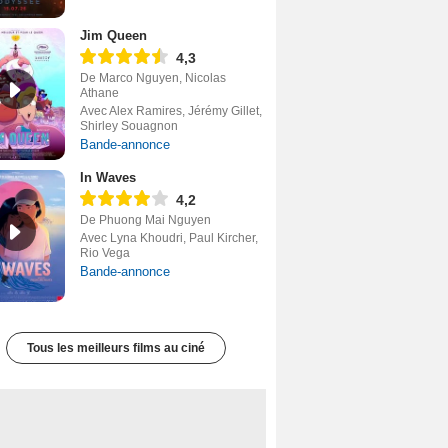
Jim Queen
4,3
De Marco Nguyen, Nicolas
Athane
Avec Alex Ramires, Jérémy Gillet,
Shirley Souagnon
Bande-annonce
In Waves
4,2
De Phuong Mai Nguyen
Avec Lyna Khoudri, Paul Kircher,
Rio Vega
Bande-annonce
Tous les meilleurs films au ciné