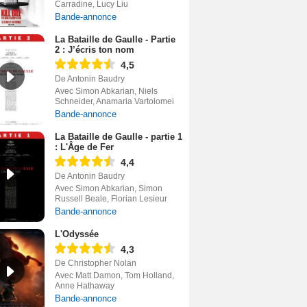
Carradine, Lucy Liu
Bande-annonce
La Bataille de Gaulle - Partie
2 : J’écris ton nom
4,5
De Antonin Baudry
Avec Simon Abkarian, Niels
Schneider, Anamaria Vartolomei
Bande-annonce
La Bataille de Gaulle - partie 1
: L'Âge de Fer
4,4
De Antonin Baudry
Avec Simon Abkarian, Simon
Russell Beale, Florian Lesieur
Bande-annonce
L'Odyssée
4,3
De Christopher Nolan
Avec Matt Damon, Tom Holland,
Anne Hathaway
Bande-annonce