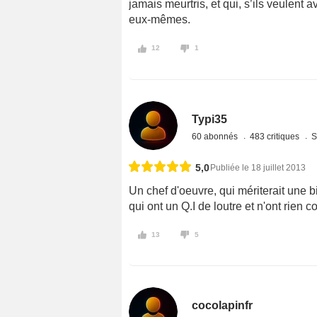
jamais meurtris, et qui, s’ils veulent a
eux-mêmes.
12
1
Typi35
60 abonnés
483 critiques
S
5,0
Publiée le 18 juillet 2013
Un chef d'oeuvre, qui mériterait une 
qui ont un Q.I de loutre et n'ont rien c
13
5
cocolapinfr