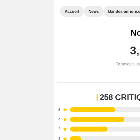
Accueil
News
Bandes-annonc
No
3
En savoir plus
258 CRIT
5
4
3
2