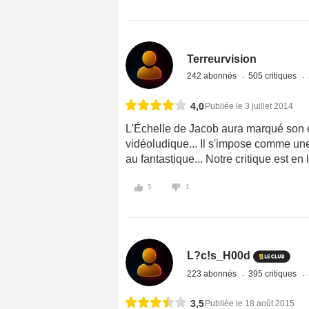
Terreurvision
242 abonnés
505 critiques
4,0
Publiée le 3 juillet 2014
L'Échelle de Jacob aura marqué son
vidéoludique... Il s'impose comme une 
au fantastique... Notre critique est en 
5
1
L?c!s_H00d
223 abonnés
395 critiques
3,5
Publiée le 18 août 2015