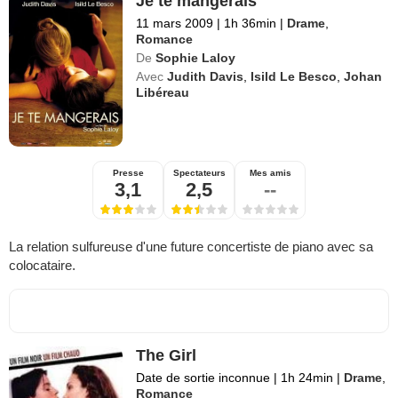
Je te mangerais
11 mars 2009
|
1h 36min
|
Drame
,
Romance
De
Sophie Laloy
Avec
Judith Davis
,
Isild Le Besco
,
Johan
Libéreau
Presse
Spectateurs
Mes amis
3,1
2,5
--
La relation sulfureuse d'une future concertiste de piano avec sa
colocataire.
The Girl
Date de sortie inconnue
|
1h 24min
|
Drame
,
Romance