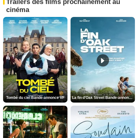
Trailers des films prochainement au
cinéma
Tombé du ciel Bande-annonce VF
La fin d’Oak Street Bande-annonce VO STFR