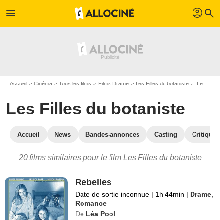
profil
menu
search
Accueil
Cinéma
Tous les films
Films Drame
Les Filles du botaniste
Les films similaires à "Les Filles du botaniste"
Les Filles du botaniste
Accueil
News
Bandes-annonces
Casting
Critiques
20 films similaires pour le film Les Filles du botaniste
Rebelles
Date de sortie inconnue
|
1h 44min
|
Drame
,
Romance
De
Léa Pool