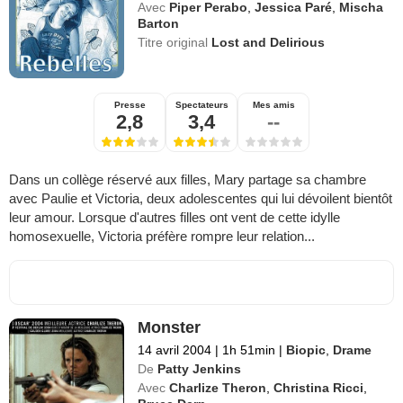
Avec
Piper Perabo
,
Jessica Paré
,
Mischa
Barton
Titre original
Lost and Delirious
Presse
Spectateurs
Mes amis
2,8
3,4
--
Dans un collège réservé aux filles, Mary partage sa chambre
avec Paulie et Victoria, deux adolescentes qui lui dévoilent bientôt
leur amour. Lorsque d'autres filles ont vent de cette idylle
homosexuelle, Victoria préfère rompre leur relation...
Monster
14 avril 2004
|
1h 51min
|
Biopic
,
Drame
De
Patty Jenkins
Avec
Charlize Theron
,
Christina Ricci
,