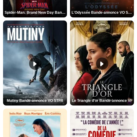
Spider-Man: Brand New Day Bande-annonce VO STFR
L'Odyssée Bande-annonce VO STFR
Mutiny Bande-annonce VO STFR
Le Triangle d'or Bande-annonce VF