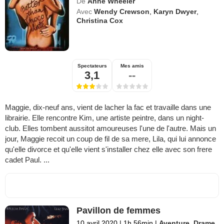
De
Anne Wheeler
Avec
Wendy Crewson
,
Karyn Dwyer
,
Christina Cox
Spectateurs
Mes amis
3,1
--
Maggie, dix-neuf ans, vient de lacher la fac et travaille dans une
librairie. Elle rencontre Kim, une artiste peintre, dans un night-
club. Elles tombent aussitot amoureuses l'une de l'autre. Mais un
jour, Maggie recoit un coup de fil de sa mere, Lila, qui lui annonce
qu'elle divorce et qu'elle vient s'installer chez elle avec son frere
cadet Paul. ...
Pavillon de femmes
10 avril 2020
|
1h 56min
|
Aventure
,
Drame
,