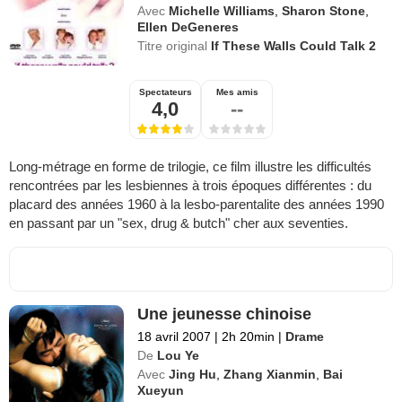
Avec
Michelle Williams
,
Sharon Stone
,
Ellen DeGeneres
Titre original
If These Walls Could Talk 2
Spectateurs
Mes amis
4,0
--
Long-métrage en forme de trilogie, ce film illustre les difficultés
rencontrées par les lesbiennes à trois époques différentes : du
placard des années 1960 à la lesbo-parentalite des années 1990
en passant par un "sex, drug & butch" cher aux seventies.
Une jeunesse chinoise
18 avril 2007
|
2h 20min
|
Drame
De
Lou Ye
Avec
Jing Hu
,
Zhang Xianmin
,
Bai
Xueyun