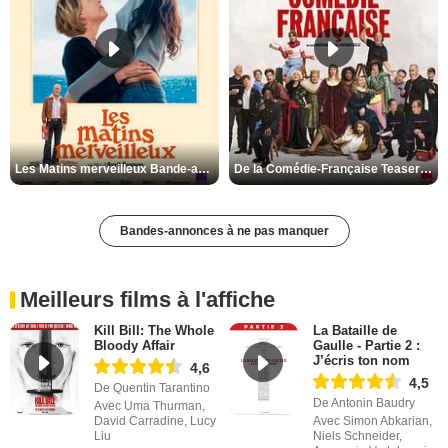
Les Matins merveilleux Bande-annonce VF
De la Comédie-Française Teaser VF
Bandes-annonces à ne pas manquer
Meilleurs films à l'affiche
Kill Bill: The Whole
La Bataille de
Bloody Affair
Gaulle - Partie 2 :
J’écris ton nom
4,6
4,5
De Quentin Tarantino
De Antonin Baudry
Avec Uma Thurman,
David Carradine, Lucy
Avec Simon Abkarian,
Liu
Niels Schneider,