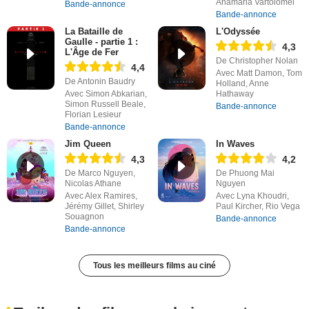
Anamaria Vartolomei
Bande-annonce
Bande-annonce
La Bataille de
L'Odyssée
Gaulle - partie 1 :
4,3
L'Âge de Fer
De Christopher Nolan
4,4
Avec Matt Damon, Tom
De Antonin Baudry
Holland, Anne
Avec Simon Abkarian,
Hathaway
Simon Russell Beale,
Bande-annonce
Florian Lesieur
Bande-annonce
Jim Queen
In Waves
4,3
4,2
De Marco Nguyen,
De Phuong Mai
Nicolas Athane
Nguyen
Avec Alex Ramires,
Avec Lyna Khoudri,
Jérémy Gillet, Shirley
Paul Kircher, Rio Vega
Souagnon
Bande-annonce
Bande-annonce
Tous les meilleurs films au ciné