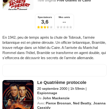
Titre original
Five Graves to Cairo
Spectateurs
Mes amis
3,6
--
En 1942, peu de temps après la chute de Tobrouk, l'armée
britannique est en pleine déroute. Un officier britannique, Bramble,
trouve refuge dans un hôtel du Caire. A l'arrivée du Maréchal
Rommel dans l'hôtel, Bramble se transforme en agent double, qui
s'efforcera de découvrir les secrets de l'armée allemande.
Le Quatrième protocole
20 septembre 2000
|
1h 59min
|
Espionnage
De
John Mackenzie
Avec
Pierce Brosnan
,
Ned Beatty
,
Joanna
Cassidy