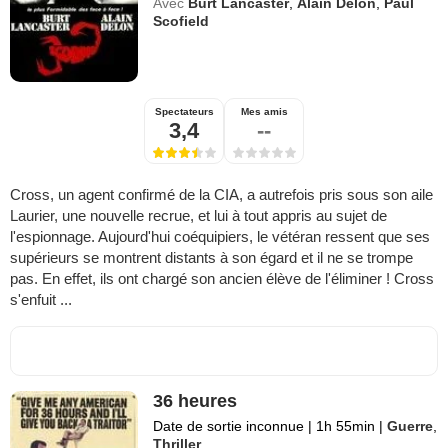
Avec
Burt Lancaster
,
Alain Delon
,
Paul
Scofield
Spectateurs
Mes amis
3,4
--
Cross, un agent confirmé de la CIA, a autrefois pris sous son aile
Laurier, une nouvelle recrue, et lui à tout appris au sujet de
l'espionnage. Aujourd'hui coéquipiers, le vétéran ressent que ses
supérieurs se montrent distants à son égard et il ne se trompe
pas. En effet, ils ont chargé son ancien élève de l'éliminer ! Cross
s'enfuit ...
36 heures
Date de sortie inconnue
|
1h 55min
|
Guerre
,
Thriller