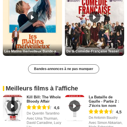
Les Matins merveilleux Bande-annonce VF
De la Comédie-Française Teaser VF
Bandes-annonces à ne pas manquer
Meilleurs films à l'affiche
Kill Bill: The Whole
La Bataille de
Bloody Affair
Gaulle - Partie 2 :
J’écris ton nom
4,6
4,5
De Quentin Tarantino
De Antonin Baudry
Avec Uma Thurman,
David Carradine, Lucy
Avec Simon Abkarian,