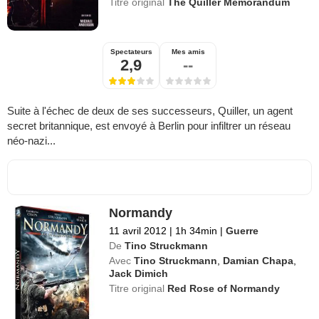
Titre original
The Quiller Memorandum
Spectateurs
Mes amis
2,9
--
Suite à l'échec de deux de ses successeurs, Quiller, un agent
secret britannique, est envoyé à Berlin pour infiltrer un réseau
néo-nazi...
Normandy
11 avril 2012
|
1h 34min
|
Guerre
De
Tino Struckmann
Avec
Tino Struckmann
,
Damian Chapa
,
Jack Dimich
Titre original
Red Rose of Normandy