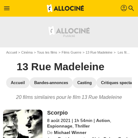
profil
menu
search
Accueil
Cinéma
Tous les films
Films Guerre
13 Rue Madeleine
Les films similaires à "13 Rue Madeleine"
13 Rue Madeleine
Accueil
Bandes-annonces
Casting
Critiques spectateu
20 films similaires pour le film 13 Rue Madeleine
Scorpio
8 août 2021
|
1h 54min
|
Action
,
Espionnage
,
Thriller
De
Michael Winner