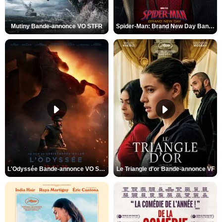
Mutiny Bande-annonce VO STFR
Spider-Man: Brand New Day Bande-annonce VO STFR
L'Odyssée Bande-annonce VO STFR
Le Triangle d'or Bande-annonce VF