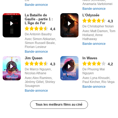
Liu
Niels Schneider,
Anamaria Vartolomei
Bande-annonce
Bande-annonce
La Bataille de
L'Odyssée
Gaulle - partie 1 :
4,3
L'Âge de Fer
De Christopher Nolan
4,4
Avec Matt Damon, Tom
De Antonin Baudry
Holland, Anne
Avec Simon Abkarian,
Hathaway
Simon Russell Beale,
Bande-annonce
Florian Lesieur
Bande-annonce
Jim Queen
In Waves
4,3
4,2
De Marco Nguyen,
De Phuong Mai
Nicolas Athane
Nguyen
Avec Alex Ramires,
Avec Lyna Khoudri,
Jérémy Gillet, Shirley
Paul Kircher, Rio Vega
Souagnon
Bande-annonce
Bande-annonce
Tous les meilleurs films au ciné