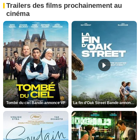
Trailers des films prochainement au
cinéma
Tombé du ciel Bande-annonce VF
La fin d’Oak Street Bande-annonce VO STFR