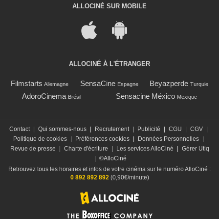
ALLOCINÉ SUR MOBILE
ALLOCINÉ À L'ÉTRANGER
Filmstarts
SensaCine
Beyazperde
Allemagne
Espagne
Turquie
AdoroCinema
Sensacine México
Brésil
Mexique
Contact
|
Qui sommes-nous
|
Recrutement
|
Publicité
|
CGU
|
CGV
|
Politique de cookies
|
Préférences cookies
|
Données Personnelles
|
Revue de presse
|
Charte d'écriture
|
Les services AlloCiné
|
Gérer Utiq
|
©AlloCiné
Retrouvez tous les horaires et infos de votre cinéma sur le numéro AlloCiné :
0 892 892 892
(0,90€/minute)