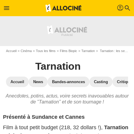
profil
menu
search
Accueil
Cinéma
Tous les films
Films Biopic
Tarnation
Tarnation : les secrets du tournage
Tarnation
Accueil
News
Bandes-annonces
Casting
Critiques
Anecdotes, potins, actus, voire secrets inavouables autour
de "Tarnation" et de son tournage !
Présenté à Sundance et Cannes
Film à tout petit budget (218, 32 dollars !),
Tarnation