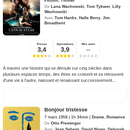
Fiction
,
Thriller
De
Lana Wachowski
,
Tom Tykwer
,
Lilly
Wachowski
Avec
Tom Hanks
,
Halle Berry
,
Jim
Broadbent
Presse
Spectateurs
Mes amis
3,4
3,9
--
À travers une histoire qui se déroule sur cinq siècles dans
plusieurs espaces temps, des êtres se croisent et se retrouvent
d’une vie à l’autre, naissant et renaissant successivement…
Bonjour tristesse
7 mars 1958
|
1h 34min
|
Drame
,
Romance
De
Otto Preminger
Avec
Jean Seberg
,
David Niven
,
Deborah