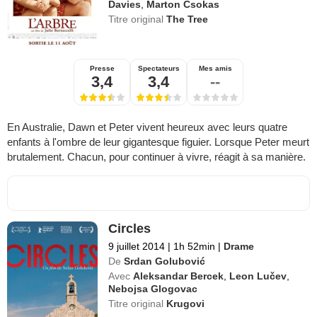
Davies
,
Marton Csokas
Titre original
The Tree
Presse
Spectateurs
Mes amis
3,4
3,4
--
En Australie, Dawn et Peter vivent heureux avec leurs quatre
enfants à l'ombre de leur gigantesque figuier. Lorsque Peter meurt
brutalement. Chacun, pour continuer à vivre, réagit à sa manière.
Circles
9 juillet 2014
|
1h 52min
|
Drame
De
Srdan Golubović
Avec
Aleksandar Bercek
,
Leon Lučev
,
Nebojsa Glogovac
Titre original
Krugovi