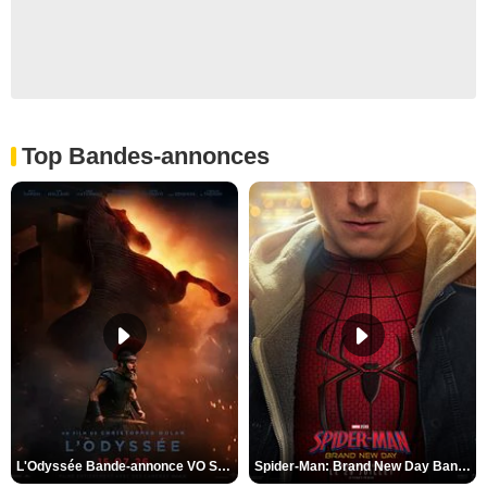
Top Bandes-annonces
L'Odyssée Bande-annonce VO STFR
Spider-Man: Brand New Day Bande-annonce VO STFR