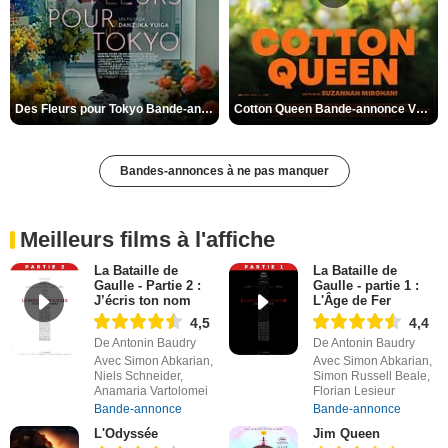
Des Fleurs pour Tokyo Bande-annonce VO STFR
Cotton Queen Bande-annonce VO STFR
Bandes-annonces à ne pas manquer
Meilleurs films à l'affiche
La Bataille de
La Bataille de
Gaulle - Partie 2 :
Gaulle - partie 1 :
J’écris ton nom
L'Âge de Fer
4,5
4,4
De Antonin Baudry
De Antonin Baudry
Avec Simon Abkarian,
Avec Simon Abkarian,
Niels Schneider,
Simon Russell Beale,
Anamaria Vartolomei
Florian Lesieur
Bande-annonce
Bande-annonce
L'Odyssée
Jim Queen