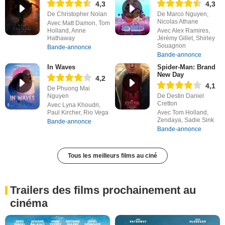
4,3
4,3
De Christopher Nolan
De Marco Nguyen,
Nicolas Athane
Avec Matt Damon, Tom
Holland, Anne
Avec Alex Ramires,
Hathaway
Jérémy Gillet, Shirley
Souagnon
Bande-annonce
Bande-annonce
In Waves
Spider-Man: Brand
New Day
4,2
4,1
De Phuong Mai
Nguyen
De Destin Daniel
Cretton
Avec Lyna Khoudri,
Paul Kircher, Rio Vega
Avec Tom Holland,
Zendaya, Sadie Sink
Bande-annonce
Bande-annonce
Tous les meilleurs films au ciné
Trailers des films prochainement au
cinéma