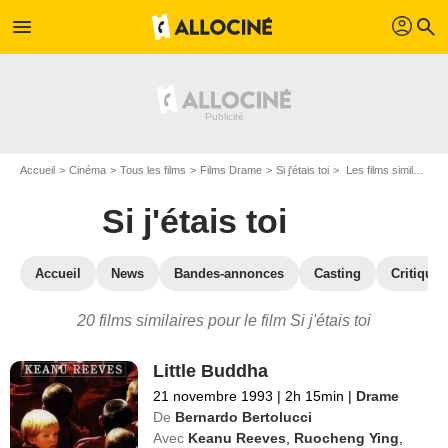
profil
menu
search
Accueil
Cinéma
Tous les films
Films Drame
Si j'étais toi
Les films similaires à "Si j'étais toi"
Si j'étais toi
Accueil
News
Bandes-annonces
Casting
Critiques
20 films similaires pour le film Si j'étais toi
Little Buddha
21 novembre 1993
|
2h 15min
|
Drame
De
Bernardo Bertolucci
Avec
Keanu Reeves
,
Ruocheng Ying
,