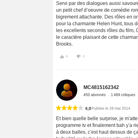
Servi par des dialogues aussi savoureu
un petit chef d’oeuvre de comédie rom
bigrement attachante. Des rôles en o
pour la charmante Helen Hunt, tous 
les excellents seconds rôles du film
le caractère plaisant de cette charma
Brooks.
6
2
MC4815162342
450 abonnés
1 489 critiques
4,0
Publiée le 28 mai 2014
Et bien quelle belle surprise, je m'at
programme tv et finalement bah y'a rie
à deux balles, c'est haut dessus de ç