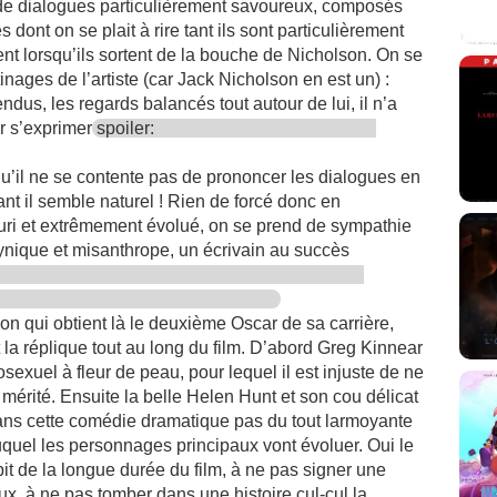
e de dialogues particulièrement savoureux, composés
dont on se plait à rire tant ils sont particulièrement
t lorsqu’ils sortent de la bouche de Nicholson. On se
nages de l’artiste (car Jack Nicholson en est un) :
ndus, les regards balancés tout autour de lui, il n’a
r s’exprimer
spoiler:
u’il ne se contente pas de prononcer les dialogues en
nt il semble naturel ! Rien de forcé donc en
uri et extrêmement évolué, on se prend de sympathie
cynique et misanthrope, un écrivain au succès
 qui obtient là le deuxième Oscar de sa carrière,
 la réplique tout au long du film. D’abord Greg Kinnear
sexuel à fleur de peau, pour lequel il est injuste de ne
t mérité. Ensuite la belle Helen Hunt et son cou délicat
dans cette comédie dramatique pas du tout larmoyante
duquel les personnages principaux vont évoluer. Oui le
pit de la longue durée du film, à ne pas signer une
x, à ne pas tomber dans une histoire cul-cul la