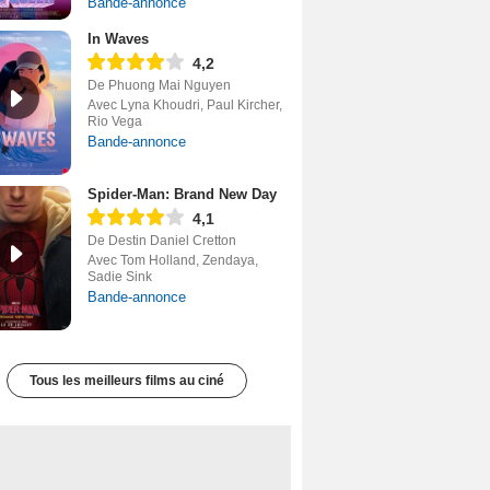
Bande-annonce
In Waves
4,2
De Phuong Mai Nguyen
Avec Lyna Khoudri, Paul Kircher,
Rio Vega
Bande-annonce
Spider-Man: Brand New Day
4,1
De Destin Daniel Cretton
Avec Tom Holland, Zendaya,
Sadie Sink
Bande-annonce
Tous les meilleurs films au ciné