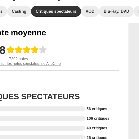
es
Casting
Critiques spectateurs
VOD
Blu-Ray, DVD
te moyenne
,8
7292 notes
 sur les notes spectateurs d'AlloCiné
IQUES SPECTATEURS
56 critiques
106 critiques
40 critiques
26 critiques