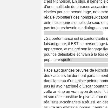
c’est Nicholson. En plus, il bénéfici
d’une multitude de phrases assassines 
ciselés pour ce personnage, notammen
régale volontiers des nombreux caboti
entre les sourires emplis de sous-ente
pas toujours besoin de dialogues pou
. Sa performance est si confondante q
faisant genre, il EST ce personnage ta
apparence, et malgré son langage fle
pour ce détestable écrivain à la fois 
populaire
spoiler:
Face aux grandes œuvres de Nicholson
deux acteurs lui donnent parfaitement
dans la peau d’un artiste peintre homo
pas lui avoir attribué d’Oscar pourtan
: elle amène un vrai rayon de soleil 
et son rôle constitue le pivot autour 
réalisateur-scénariste a réussi, en dé
œuvre aux effets de longueur ennuyeu