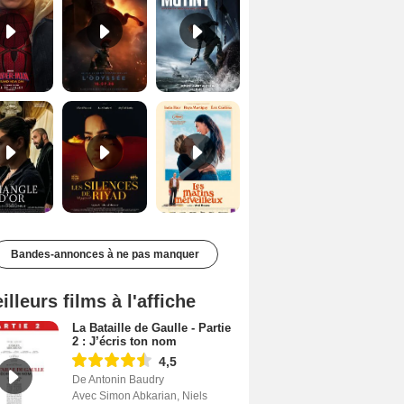
Le Triangle d'or Bande-annonce VF
Les Silences de Riyad Bande-annonce VO STFR
Les Matins merveilleux Bande-annonce VF
Bandes-annonces à ne pas manquer
illeurs films à l'affiche
La Bataille de Gaulle - Partie
2 : J’écris ton nom
4,5
De Antonin Baudry
Avec Simon Abkarian, Niels