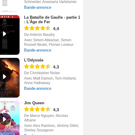
Schneider, Anamaria Vartolomei
Bande-annonce
La Bataille de Gaulle - partie 1
: L'Âge de Fer
4,4
De Antonin Baudry
Avec Simon Abkarian, Simon
Russell Beale, Florian Lesieur
Bande-annonce
L'Odyssée
4,3
De Christopher Nolan
Avec Matt Damon, Tom Holland,
Anne Hathaway
Bande-annonce
Jim Queen
4,3
De Marco Nguyen, Nicolas
Athane
Avec Alex Ramires, Jérémy Gillet,
Shirley Souagnon