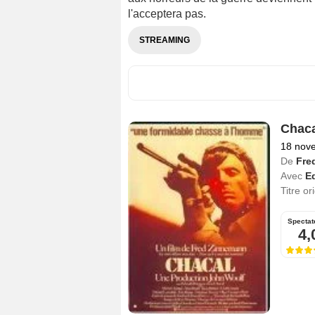
l'acceptera pas.
STREAMING
Chaca
18 nov
De
Fre
Avec
E
Titre or
Spectat
4,