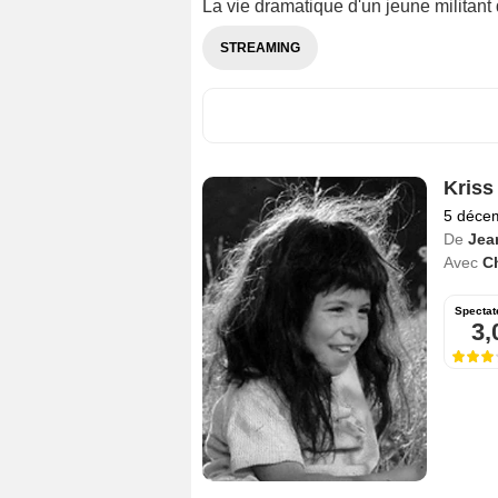
La vie dramatique d'un jeune militant
STREAMING
Kriss
5 déce
De
Jea
Avec
C
Spectat
3,