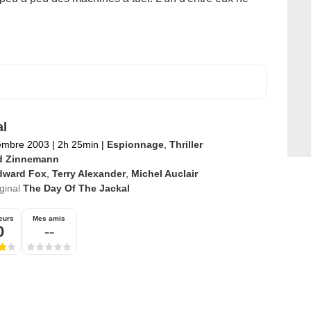
l
embre 2003
|
2h 25min
|
Espionnage
,
Thriller
d Zinnemann
dward Fox
,
Terry Alexander
,
Michel Auclair
iginal
The Day Of The Jackal
eurs
Mes amis
0
--