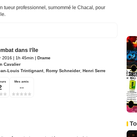
n tueur professionnel, surnommé le Chacal, pour
le.
mbat dans l'île
er 2016
|
1h 45min
|
Drame
n Cavalier
an-Louis Trintignant
,
Romy Schneider
,
Henri Serre
eurs
Mes amis
2
--
To