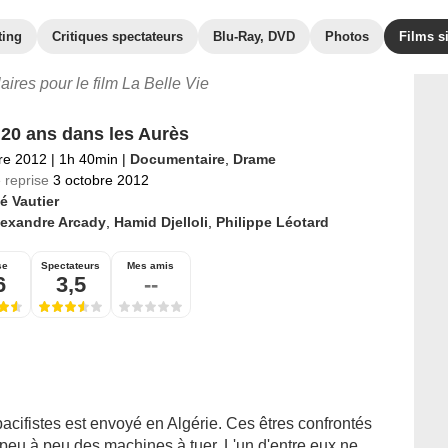
ting
Critiques spectateurs
Blu-Ray, DVD
Photos
Films s
laires pour le film La Belle Vie
 20 ans dans les Aurès
re 2012
|
1h 40min
|
Documentaire
,
Drame
 reprise
3 octobre 2012
é Vautier
lexandre Arcady
,
Hamid Djelloli
,
Philippe Léotard
se
Spectateurs
Mes amis
6
3,5
--
pacifistes est envoyé en Algérie. Ces êtres confrontés
peu à peu des machines à tuer. L'un d'entre eux ne