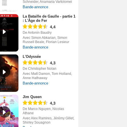
Schneider, Anamaria Vartolomei
Bande-annonce
La Bataille de Gaulle - partie 1
: L'Âge de Fer
4,4
De Antonin Baudry
Avec Simon Abkarian, Simon
Russell Beale, Florian Lesieur
Bande-annonce
L'Odyssée
4,3
De Christopher Nolan
Avec Matt Damon, Tom Holland,
Anne Hathaway
Bande-annonce
Jim Queen
4,3
De Marco Nguyen, Nicolas
Athane
Avec Alex Ramires, Jérémy Gillet,
Shirley Souagnon