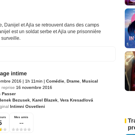
e, Danijel et Ajla se retrouvent dans des camps
ijel est un soldat serbe et Ajla une prisonnière
surveille.
rage intime
embre 2016
|
1h 11min
|
Comédie
,
Drame
,
Musical
 reprise
16 novembre 2016
n Passer
denek Bezusek
,
Karel Blazek
,
Vera Kresadlová
iginal
Intimni Osvetleni
eurs
Mes amis
Tr
5
--
pr