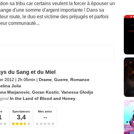
tion sa tribu car certains veulent la forcer à épouser un
ange d'une somme d'argent importante ! Dans sa
r leur route, le duo est victime des préjugés et parfois
 leur communauté...
ys du Sang et du Miel
ier 2012
|
2h 05min
|
Drame
,
Guerre
,
Romance
elina Jolie
ana Marjanovic
,
Goran Kostic
,
Vanessa Glodjo
iginal
In the Land of Blood and Honey
se
Spectateurs
Mes amis
1
3,4
--