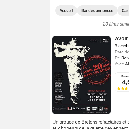
Accueil
Bandes-annonces
Cas
20 films simi
Avoir
3 octob
Date de
De
Ren
Avec
A
Pres
4,
Un groupe de Bretons réfractaires et 
aux horreurs de la guerre deviennent 