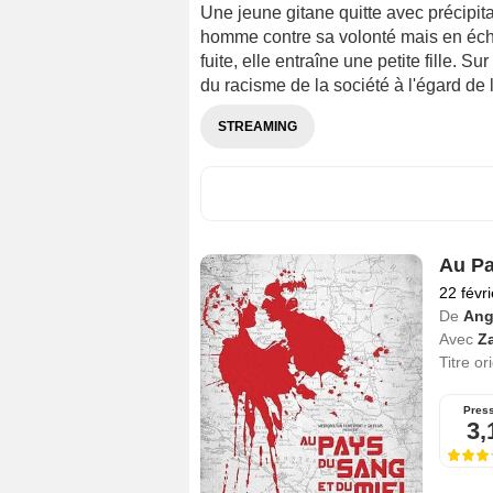
Une jeune gitane quitte avec précipita
homme contre sa volonté mais en éch
fuite, elle entraîne une petite fille. Su
du racisme de la société à l'égard de
STREAMING
Au Pa
22 févr
De
Ang
Avec
Z
Titre or
Pres
3,