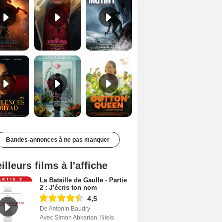
Les Silences de Riyad Bande-annonce VO STFR
Des Fleurs pour Tokyo Bande-annonce VO STFR
Cotton Queen Bande-annonce VO STFR
Bandes-annonces à ne pas manquer
illeurs films à l'affiche
La Bataille de Gaulle - Partie
2 : J’écris ton nom
4,5
De Antonin Baudry
Avec Simon Abkarian, Niels