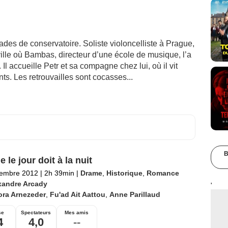
des de conservatoire. Soliste violoncelliste à Prague,
ville où Bambas, directeur d’une école de musique, l’a
 Il accueille Petr et sa compagne chez lui, où il vit
s. Les retrouvailles sont cocasses...
B
 le jour doit à la nuit
tembre 2012
|
2h 39min
|
Drame
,
Historique
,
Romance
xandre Arcady
'
ora Arnezeder
,
Fu'ad Ait Aattou
,
Anne Parillaud
se
Spectateurs
Mes amis
4
4,0
--