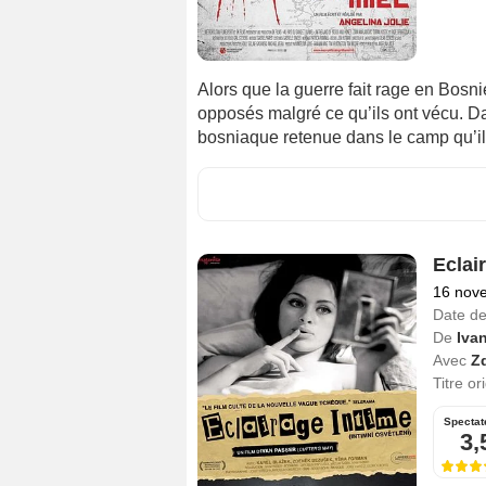
Alors que la guerre fait rage en Bosni
opposés malgré ce qu’ils ont vécu. Dan
bosniaque retenue dans le camp qu’il 
Eclai
16 nov
Date de
De
Iva
Avec
Z
Titre or
Spectat
3,