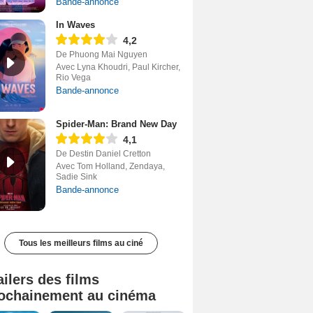
Bande-annonce
In Waves
4,2
De Phuong Mai Nguyen
Avec Lyna Khoudri, Paul Kircher,
Rio Vega
Bande-annonce
Spider-Man: Brand New Day
4,1
De Destin Daniel Cretton
Avec Tom Holland, Zendaya,
Sadie Sink
Bande-annonce
Tous les meilleurs films au ciné
ailers des films
ochainement au cinéma
Tombé du ciel Bande-annonce VF
La fin d’Oak Street Bande-annonce VO STFR
Soudain Bande-annonce VF STFR