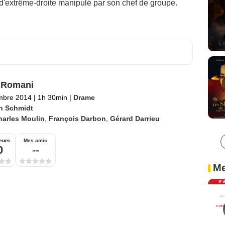
 d'extrême-droite manipulé par son chef de groupe.
 Romani
mbre 2014
|
1h 30min
|
Drame
n Schmidt
harles Moulin
,
François Darbon
,
Gérard Darrieu
eurs
Mes amis
0
--
Me