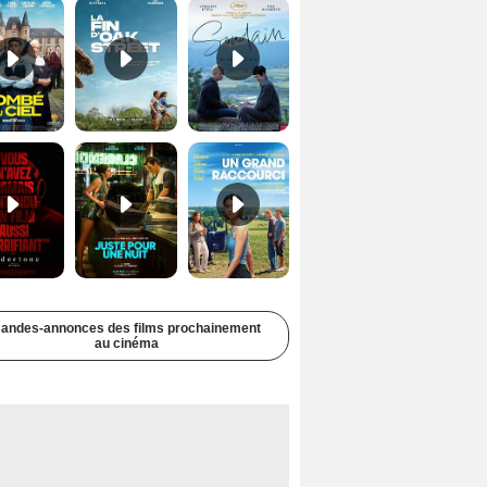
Undertone Bande-annonce VO STFR
Juste pour une nuit Bande-annonce VO STFR
Un grand raccourci Bande-annonce VF
andes-annonces des films prochainement
au cinéma