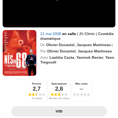
21 mai 2008
en salle
|
2h 53min
|
Comédie
dramatique
De
Olivier Ducastel
,
Jacques Martineau
|
Par
Olivier Ducastel
,
Jacques Martineau
Avec
Laetitia Casta
,
Yannick Renier
,
Yann
Tregouët
Presse
Spectateurs
Mes amis
2,7
2,8
--
15 critiques
466 notes, 114 critiques
VOD