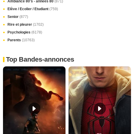
Ambiance 80's - années 80
(871)
Elève / Ecolier / Etudiant
(759)
Senior
(877)
Rire et pleurer
(1702)
Psychologies
(6178)
Parents
(10763)
Top Bandes-annonces