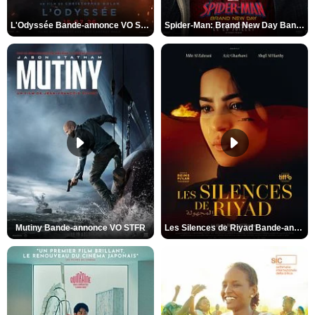
L'Odyssée Bande-annonce VO STFR
Spider-Man: Brand New Day Bande-annonce VO STFR
Mutiny Bande-annonce VO STFR
Les Silences de Riyad Bande-annonce VO STFR