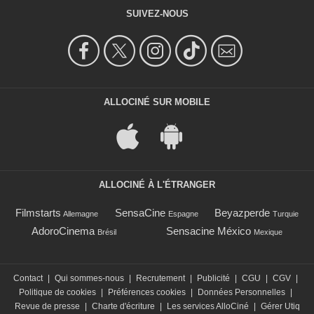
SUIVEZ-NOUS
ALLOCINÉ SUR MOBILE
ALLOCINÉ À L'ÉTRANGER
Filmstarts
SensaCine
Beyazperde
Allemagne
Espagne
Turquie
AdoroCinema
Sensacine México
Brésil
Mexique
Contact
|
Qui sommes-nous
|
Recrutement
|
Publicité
|
CGU
|
CGV
|
Politique de cookies
|
Préférences cookies
|
Données Personnelles
|
Revue de presse
|
Charte d'écriture
|
Les services AlloCiné
|
Gérer Utiq