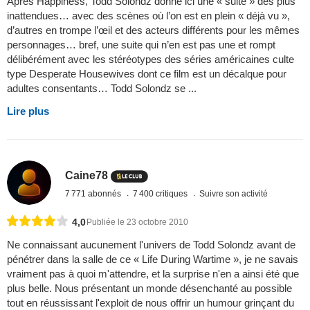
Après Happiness, Todd Solondz donne ici une « suite » des plus
inattendues… avec des scènes où l’on est en plein « déjà vu »,
d’autres en trompe l’œil et des acteurs différents pour les mêmes
personnages… bref, une suite qui n’en est pas une et rompt
délibérément avec les stéréotypes des séries américaines culte
type Desperate Housewives dont ce film est un décalque pour
adultes consentants… Todd Solondz se ...
Lire plus
Caine78
7 771 abonnés
7 400 critiques
Suivre son activité
4,0
Publiée le 23 octobre 2010
Ne connaissant aucunement l'univers de Todd Solondz avant de
pénétrer dans la salle de ce « Life During Wartime », je ne savais
vraiment pas à quoi m'attendre, et la surprise n'en a ainsi été que
plus belle. Nous présentant un monde désenchanté au possible
tout en réussissant l'exploit de nous offrir un humour grinçant du