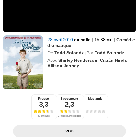
28 avril 2010
en salle
|
1h 38min
|
Comédie
dramatique
De
Todd Solondz
Par
Todd Solondz
|
Avec
Shirley Henderson
,
Ciarán Hinds
,
Allison Janney
Presse
Spectateurs
Mes amis
3,3
2,3
--
20 critiques
270 notes, 60 critiques
VOD