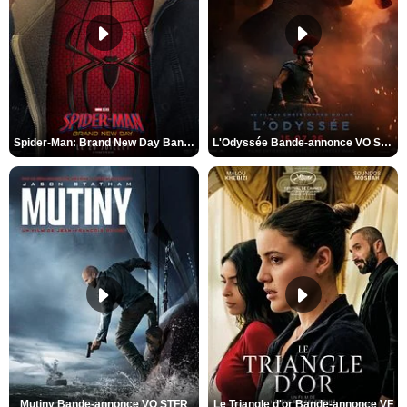
Spider-Man: Brand New Day Bande-annonce VO STFR
L'Odyssée Bande-annonce VO STFR
Mutiny Bande-annonce VO STFR
Le Triangle d'or Bande-annonce VF