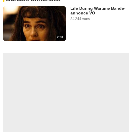
Life During Wartime Bande-
annonce VO
84 244 vues
2:01