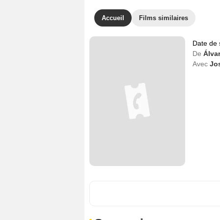
Accueil
Films similaires
Date de 
De
Álva
Avec
Jo