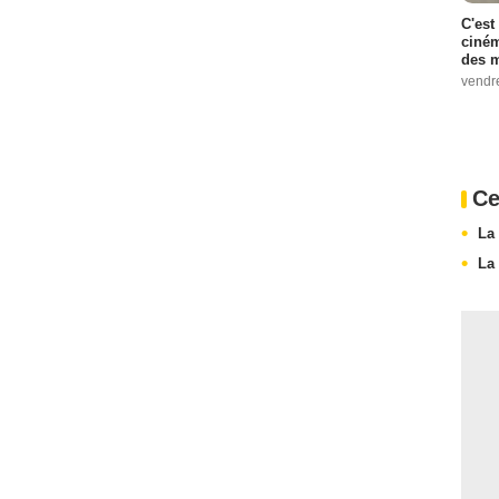
C'est
ciném
des m
vendr
Ce
La
La