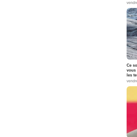
vendr
Ce so
vous 
les t
vendr