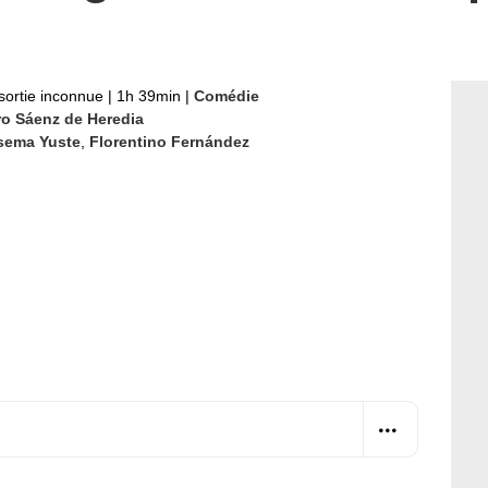
sortie inconnue
|
1h 39min
|
Comédie
ro Sáenz de Heredia
sema Yuste
,
Florentino Fernández