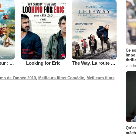
Ce so
Impos
thrill
Tad l'explorateur : A la recherche de la Cité perdue
Looking for Eric
The Way, La route ensemble
vendr
ilms de l'année 2010
,
Meilleurs films Comédie
,
Meilleurs films
Qu’es
méch