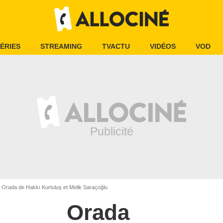
ÉRIES
STREAMING
TVACTU
VIDÉOS
VOD
Orada de Hakkı Kurtuluş et Melik Saraçoğlu
Orada