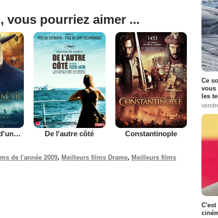
, vous pourriez aimer ...
Ce so
vous 
les t
vendr
La Promesse d'une vie
De l'autre côté
Constantinople
ilms de l'année 2009
,
Meilleurs films Drame
,
Meilleurs films
C'est
ciném