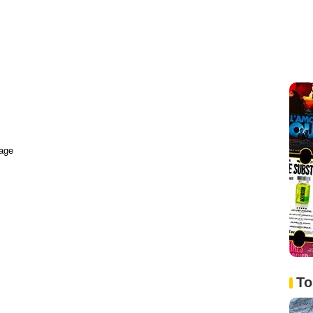
age
To