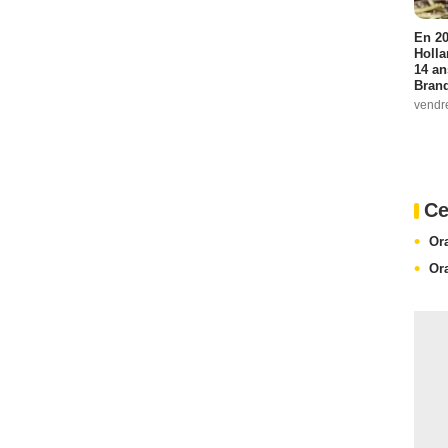
En 20
Holla
14 an
Bran
vendr
Ce
Or
Or