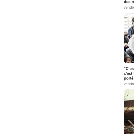
des m
vendr
"C’es
c'est 
porté
vendr