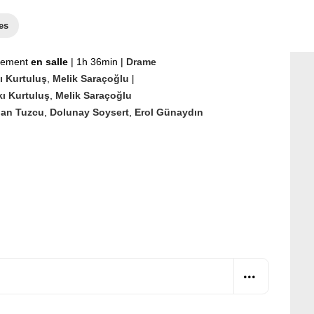
es
nement
en salle
|
1h 36min
|
Drame
ı Kurtuluş
,
Melik Saraçoğlu
|
ı Kurtuluş
,
Melik Saraçoğlu
nan Tuzcu
,
Dolunay Soysert
,
Erol Günaydın