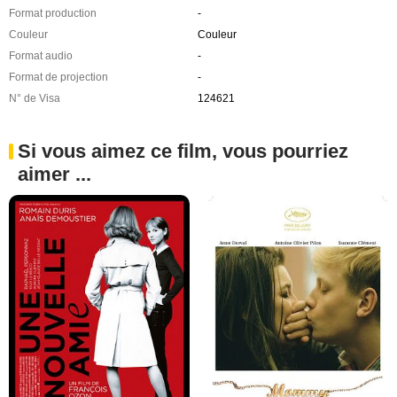
Format production
-
Couleur
Couleur
Format audio
-
Format de projection
-
N° de Visa
124621
Si vous aimez ce film, vous pourriez
aimer ...