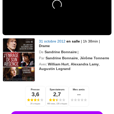
31 octobre 2012
en salle
|
1h 38min
|
Drame
De
Sandrine Bonnaire
|
Par
Sandrine Bonnaire
,
Jérôme Tonnerre
Avec
William Hurt
,
Alexandra Lamy
,
Augustin Legrand
Presse
Spectateurs
Mes amis
3,6
2,7
--
20 critiques
490 notes, 130 critiques