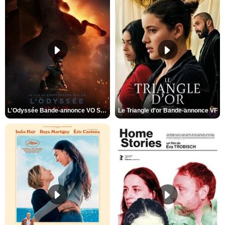
L'Odyssée Bande-annonce VO STFR
Le Triangle d'or Bande-annonce VF