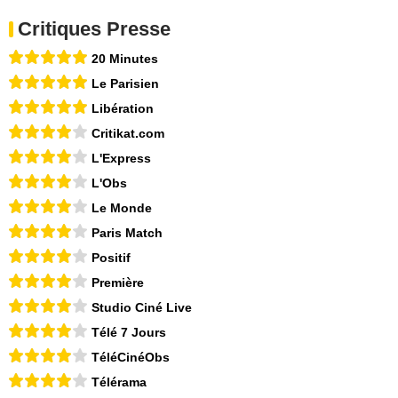
Critiques Presse
20 Minutes
Le Parisien
Libération
Critikat.com
L'Express
L'Obs
Le Monde
Paris Match
Positif
Première
Studio Ciné Live
Télé 7 Jours
TéléCinéObs
Télérama