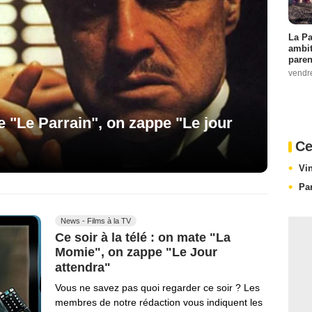
La Pa
ambit
paren
vendr
te "Le Parrain", on zappe "Le jour
Ce
Vi
Pa
News - Films à la TV
Ce soir à la télé : on mate "La
Momie", on zappe "Le Jour
attendra"
Vous ne savez pas quoi regarder ce soir ? Les
membres de notre rédaction vous indiquent les