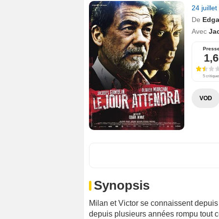
24 juille
De
Edga
Avec
Ja
Press
1,6
5 critique
VOD
Synopsis
Milan et Victor se connaissent depuis 
depuis plusieurs années rompu tout co