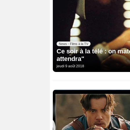
News - Films à la TV
Ce soir à la télé : on ma
attendra"
jeudi 9 août 2018