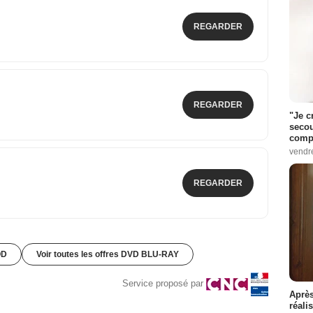
REGARDER
REGARDER
"Je c
secou
compo
vendr
REGARDER
OD
Voir toutes les offres DVD BLU-RAY
Service proposé par
Après
réali