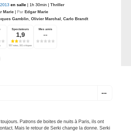
t 2013
en salle
|
1h 30min
|
Thriller
r Marie
Par
Edgar Marie
|
cques Gamblin
,
Olivier Marchal
,
Carlo Brandt
e
Spectateurs
Mes amis
1,9
--
s
557 notes, 161 critiques
toujours. Patrons de boites de nuits à Paris, ils ont
ntact. Mais le retour de Serki change la donne. Serki