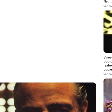
Netfl
vendr
Virée
pop d
Isabe
Loca
vendr