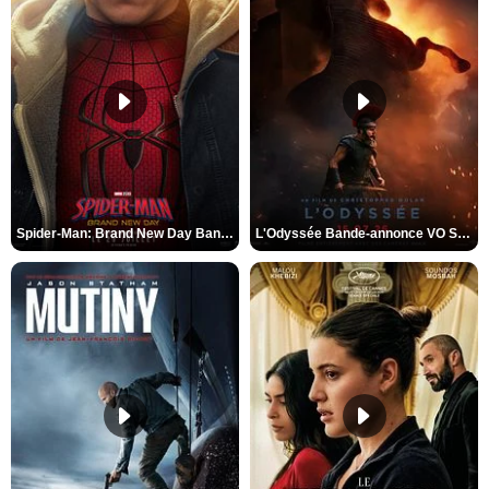
Spider-Man: Brand New Day Bande-annonce VO STFR
L'Odyssée Bande-annonce VO STFR