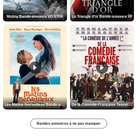
Mutiny Bande-annonce VO STFR
Le Triangle d'or Bande-annonce VF
Les Matins merveilleux Bande-annonce VF
De la Comédie-Française Teaser VF
Bandes-annonces à ne pas manquer