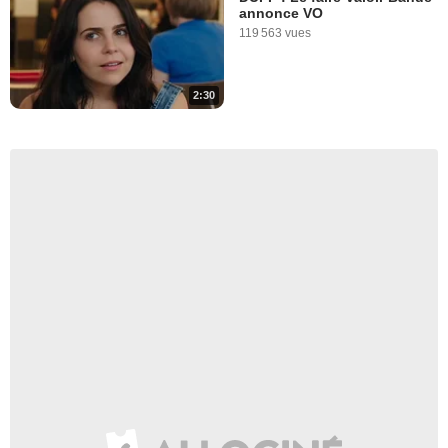
annonce VO
119 563 vues
2:30