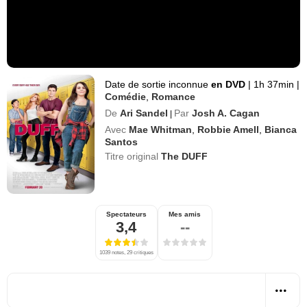
Date de sortie inconnue
en DVD
|
1h 37min
|
Comédie
,
Romance
De
Ari Sandel
Par
Josh A. Cagan
|
Avec
Mae Whitman
,
Robbie Amell
,
Bianca
Santos
Titre original
The DUFF
Spectateurs
Mes amis
3,4
--
1039 notes, 29 critiques