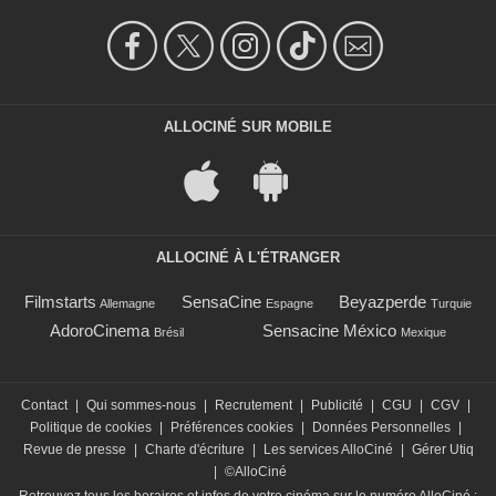
ALLOCINÉ SUR MOBILE
ALLOCINÉ À L'ÉTRANGER
Filmstarts
SensaCine
Beyazperde
Allemagne
Espagne
Turquie
AdoroCinema
Sensacine México
Brésil
Mexique
Contact
|
Qui sommes-nous
|
Recrutement
|
Publicité
|
CGU
|
CGV
|
Politique de cookies
|
Préférences cookies
|
Données Personnelles
|
Revue de presse
|
Charte d'écriture
|
Les services AlloCiné
|
Gérer Utiq
|
©AlloCiné
Retrouvez tous les horaires et infos de votre cinéma sur le numéro AlloCiné :