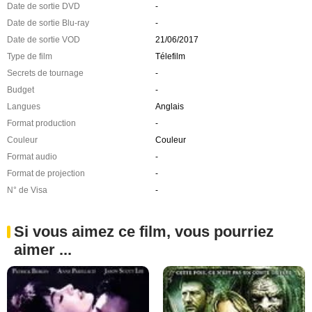
Date de sortie DVD
-
Date de sortie Blu-ray
-
Date de sortie VOD
21/06/2017
Type de film
Télefilm
Secrets de tournage
-
Budget
-
Langues
Anglais
Format production
-
Couleur
Couleur
Format audio
-
Format de projection
-
N° de Visa
-
Si vous aimez ce film, vous pourriez
aimer ...