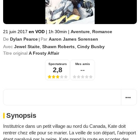
21 juin 2017
en VOD
|
1h 30min
|
Aventure
,
Romance
De
Dylan Pearce
Par
Aaron James Sorensen
|
Avec
Jewel Staite
,
Shawn Roberts
,
Cindy Busby
Titre original
A Frosty Affair
Spectateurs
Mes amis
2,8
--
Synopsis
Institutrice dans un petit village au nord du Canada, Kate doit
rentrer chez elle pour se marier. La veille de son départ, l'aéroport
étant paralysé par la neige, Kate prend la route en scooter des