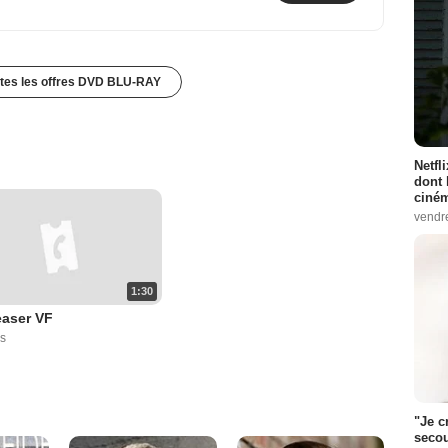
utes les offres DVD BLU-RAY
Netfl
dont 
ciném
vendr
1:30
easer VF
s
"Je c
secou