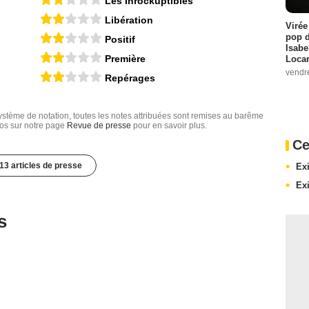
Les Inrockuptibles
Libération
Virée
pop d
Positif
Isabe
Première
Loca
vendr
Repérages
tème de notation, toutes les notes attribuées sont remises au barême
nfos sur notre page
Revue de presse
pour en savoir plus.
Ce
13 articles de presse
Exi
Ex
s