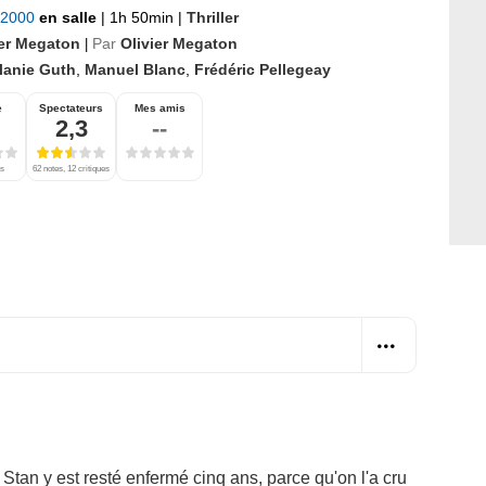
t 2000
en salle
|
1h 50min
|
Thriller
ier Megaton
Par
Olivier Megaton
|
lanie Guth
,
Manuel Blanc
,
Frédéric Pellegeay
e
Spectateurs
Mes amis
2,3
--
es
62 notes, 12 critiques
 Stan y est resté enfermé cinq ans, parce qu'on l'a cru