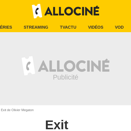
ÉRIES
STREAMING
TVACTU
VIDÉOS
VOD
Exit de Olivier Megaton
Exit