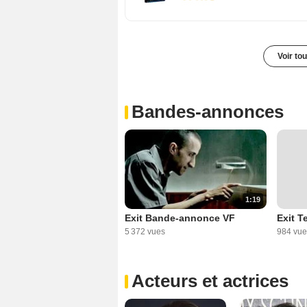
Voir to
Bandes-annonces
1:19
Exit Bande-annonce VF
Exit T
5 372 vues
984 vue
Acteurs et actrices