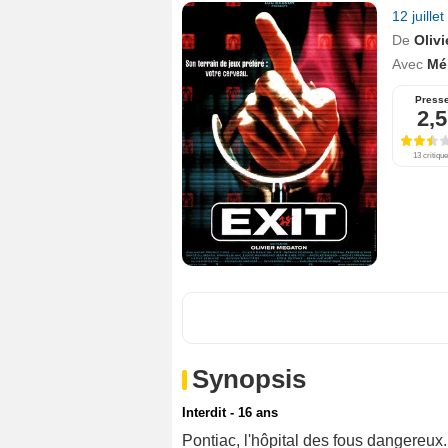
12 juille
De
Oliv
Avec
Mé
Press
2,5
13 critiqu
Synopsis
Interdit - 16 ans
Pontiac, l'hôpital des fous dangereux.