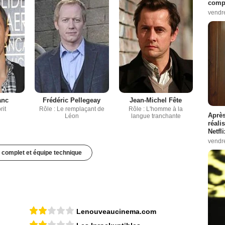
compo
vendr
anc
Frédéric Pellegeay
Jean-Michel Fête
rit
Rôle : Le remplaçant de
Rôle : L'homme à la
Après
Léon
langue tranchante
réali
Netfl
vendr
 complet et équipe technique
Lenouveaucinema.com