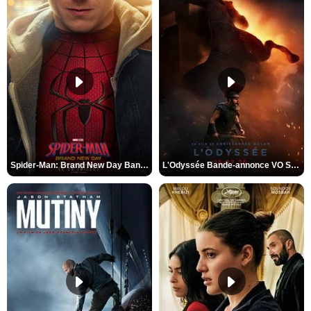
Spider-Man: Brand New Day Bande-annonce VO STFR
L'Odyssée Bande-annonce VO STFR