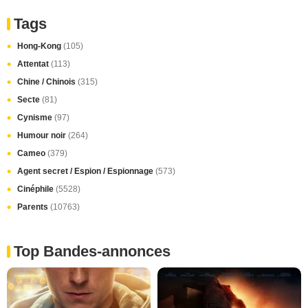
Tags
Hong-Kong
(105)
Attentat
(113)
Chine / Chinois
(315)
Secte
(81)
Cynisme
(97)
Humour noir
(264)
Cameo
(379)
Agent secret / Espion / Espionnage
(573)
Cinéphile
(5528)
Parents
(10763)
Top Bandes-annonces