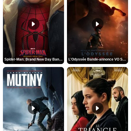
Spider-Man: Brand New Day Bande-annonce VO STFR
L'Odyssée Bande-annonce VO STFR