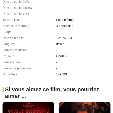
Date de sortie DVD
-
Date de sortie Blu-ray
-
Date de sortie VOD
-
Type de film
Long métrage
Secrets de tournage
4 anecdotes
Budget
-
Date de reprise
12/07/2023
Langues
Italien
Format production
-
Couleur
Couleur
Format audio
-
Format de projection
-
N° de Visa
149083
Si vous aimez ce film, vous pourriez
aimer ...