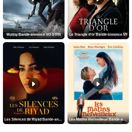
Mutiny Bande-annonce VO STFR
Le Triangle d'or Bande-annonce VF
Les Silences de Riyad Bande-annonce VO STFR
Les Matins merveilleux Bande-annonce VF