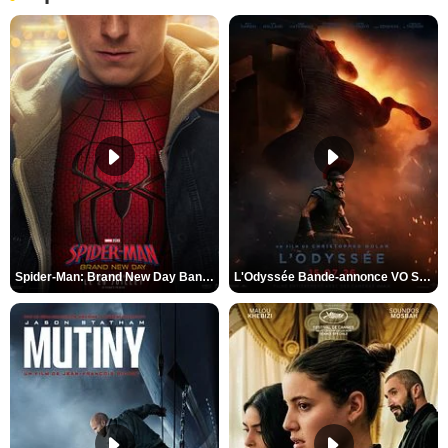
Spider-Man: Brand New Day Bande-annonce VO STFR
L'Odyssée Bande-annonce VO STFR