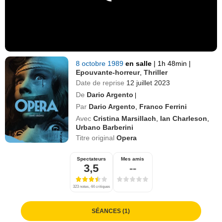
8 octobre 1989
en salle
|
1h 48min
|
Epouvante-horreur
,
Thriller
Date de reprise
12 juillet 2023
De
Dario Argento
|
Par
Dario Argento
,
Franco Ferrini
Avec
Cristina Marsillach
,
Ian Charleson
,
Urbano Barberini
Titre original
Opera
Spectateurs
Mes amis
3,5
--
323 notes, 44 critiques
SÉANCES (1)