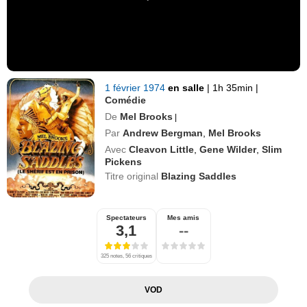
1 février 1974
en salle
|
1h 35min
|
Comédie
De
Mel Brooks
|
Par
Andrew Bergman
,
Mel Brooks
Avec
Cleavon Little
,
Gene Wilder
,
Slim
Pickens
Titre original
Blazing Saddles
Spectateurs
Mes amis
3,1
--
325 notes, 56 critiques
VOD