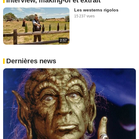
Interview, making-of et extrait
Les westerns rigolos
15 237 vues
2:57
Dernières news