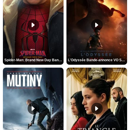
Spider-Man: Brand New Day Bande-annonce VO STFR
L'Odyssée Bande-annonce VO STFR