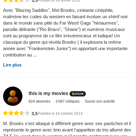
3,5
Publiée le 28 février 2012
Avec "Blazing Saddles", Mel Brooks, cinèaste cinèphile,
malmène les codes du western en faisant èvoluer un shèrif noir
dans le monde sans pitiè du Far West! Gags "hènaurmes",
parodie dèlirante ("Rio Bravo", "Shane") et numèros musicaux
sont au programme de ce film irrèvèrencieux et ludique! Un
classique du genre qui rèvèla Brooks ( il explosera la même
annèe avec "Frankenstein Junior") en apportant une importante
contribution au ...
Lire plus
this is my movies
824 abonnés
3 087 critiques
Suivre son activité
3,5
Publiée le 16 octobre 2014
M. Brooks s'est attaqué à différent genre avec ses pastiches et il
représente le genre avec brio avant l'apparition du trio allumé des