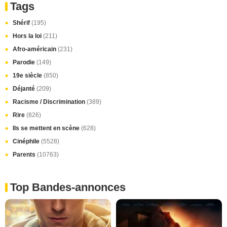
Tags
Shérif
(195)
Hors la loi
(211)
Afro-américain
(231)
Parodie
(149)
19e siècle
(850)
Déjanté
(209)
Racisme / Discrimination
(389)
Rire
(826)
Ils se mettent en scène
(628)
Cinéphile
(5528)
Parents
(10763)
Top Bandes-annonces