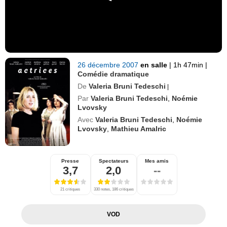
26 décembre 2007
en salle
|
1h 47min
|
Comédie dramatique
De
Valeria Bruni Tedeschi
|
Par
Valeria Bruni Tedeschi
,
Noémie
Lvovsky
Avec
Valeria Bruni Tedeschi
,
Noémie
Lvovsky
,
Mathieu Amalric
Presse
Spectateurs
Mes amis
3,7
2,0
--
21 critiques
330 notes, 186 critiques
VOD