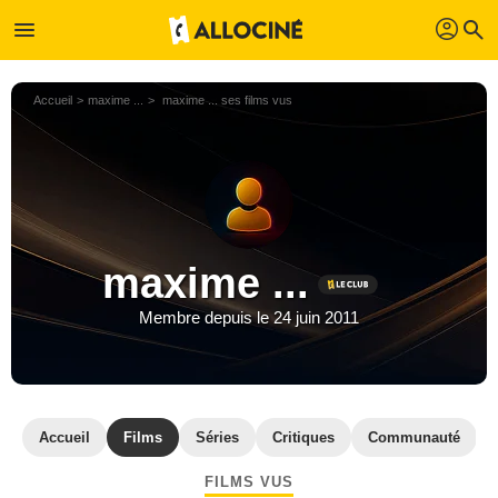
profil
menu
search
Accueil
maxime ...
maxime ... ses films vus
maxime ...
Membre depuis le 24 juin 2011
Accueil
Films
Séries
Critiques
Communauté
FILMS VUS