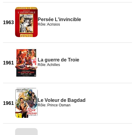
Persée L'invincible
1963
Rôle: Acrisios
La guerre de Troie
1961
Rôle: Achilles
Le Voleur de Bagdad
1961
Rôle: Prince Osman