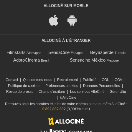
ALLOCINÉ SUR MOBILE
ALLOCINÉ À L'ÉTRANGER
Filmstarts
SensaCine
Beyazperde
Allemagne
Espagne
Turquie
AdoroCinema
Sensacine México
Brésil
Mexique
Contact
|
Qui sommes-nous
|
Recrutement
|
Publicité
|
CGU
|
CGV
|
Politique de cookies
|
Préférences cookies
|
Données Personnelles
|
Revue de presse
|
Charte d'écriture
|
Les services AlloCiné
|
Gérer Utiq
|
©AlloCiné
Retrouvez tous les horaires et infos de votre cinéma sur le numéro AlloCiné :
0 892 892 892
(0,90€/minute)