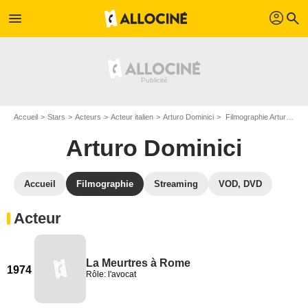
profil
menu
search
Accueil
Stars
Acteurs
Acteur italien
Arturo Dominici
Filmographie Arturo Dominici
Arturo Dominici
Accueil
Filmographie
Streaming
VOD, DVD
Acteur
La Meurtres à Rome
1974
Rôle: l'avocat