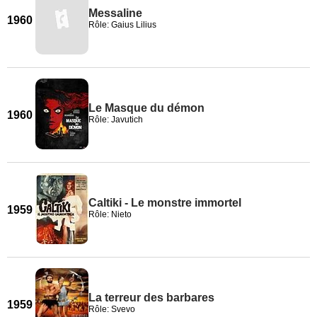
Messaline
1960
Rôle: Gaius Lilius
Le Masque du démon
1960
Rôle: Javutich
Caltiki - Le monstre immortel
1959
Rôle: Nieto
La terreur des barbares
1959
Rôle: Svevo