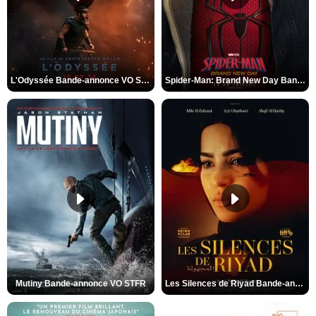
L'Odyssée Bande-annonce VO STFR
Spider-Man: Brand New Day Bande-annonce VO STFR
Mutiny Bande-annonce VO STFR
Les Silences de Riyad Bande-annonce VO STFR