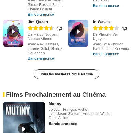
Avec Simon Abkarian,
Hathaway
Simon Russell Beale,
Bande-annonce
Florian Lesieur
Bande-annonce
Jim Queen
In Waves
4,3
4,2
De Marco Nguyen,
De Phuong Mai
Nicolas Athane
Nguyen
Avec Alex Ramires,
Avec Lyna Khoudri,
Jérémy Gillet, Shirley
Paul Kircher, Rio Vega
Souagnon
Bande-annonce
Bande-annonce
Tous les meilleurs films au ciné
Films Prochainement au Cinéma
Mutiny
de Jean-François Richet
avec Jason Statham, Annabelle Wallis
Film - Action
Bande-annonce