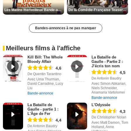
Les Matins merveilleux Bande-annonce VF
De la Comédie-Française Teaser VF
Bandes-annonces à ne pas manquer
Meilleurs films à l'affiche
Kill Bill: The Whole
La Bataille de
Bloody Affair
Gaulle - Partie 2 :
J’écris ton nom
4,6
4,5
De Quentin Tarantino
De Antonin Baudry
Avec Uma Thurman,
David Carradine, Lucy
Avec Simon Abkarian,
Liu
Niels Schneider,
Anamaria Vartolomei
Bande-annonce
Bande-annonce
La Bataille de
L'Odyssée
Gaulle - partie 1 :
4,3
L'Âge de Fer
De Christopher Nolan
4,4
Avec Matt Damon, Tom
De Antonin Baudry
Holland, Anne