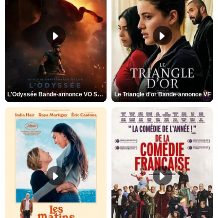
L'Odyssée Bande-annonce VO STFR
Le Triangle d'or Bande-annonce VF