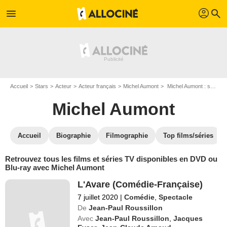
profil
menu
search
Accueil
Stars
Acteur
Acteur français
Michel Aumont
Michel Aumont : ses Blu-Ray, DVD, VOD, SVOD
Michel Aumont
Accueil
Biographie
Filmographie
Top films/séries
Retrouvez tous les films et séries TV disponibles en DVD ou
Blu-ray avec Michel Aumont
L'Avare (Comédie-Française)
7 juillet 2020
|
Comédie
,
Spectacle
De
Jean-Paul Roussillon
Avec
Jean-Paul Roussillon
,
Jacques