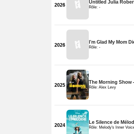
Untitled Julia Rob
2026
Rôle: -
I’m Glad My Mom Die
2026
Rôle: -
The Morning Show -
2025
Rôle: Alex Levy
Le Silence de Mélod
2024
Rôle: Melody's Inner Voic