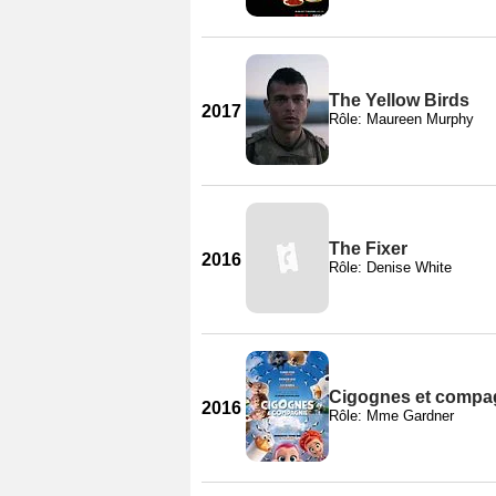
The Yellow Birds
2017
Rôle: Maureen Murphy
The Fixer
2016
Rôle: Denise White
Cigognes et compa
2016
Rôle: Mme Gardner