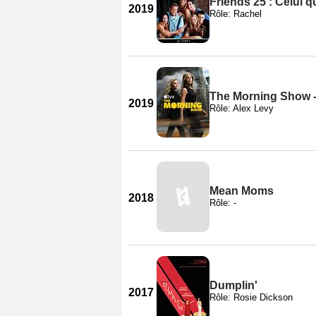
Friends 25 : Celui q
2019
Rôle: Rachel
The Morning Show -
2019
Rôle: Alex Levy
Mean Moms
2018
Rôle: -
Dumplin'
2017
Rôle: Rosie Dickson