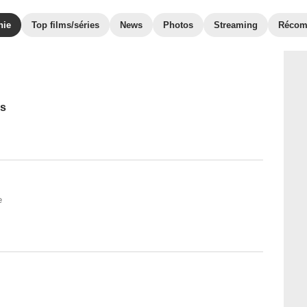
hie
Top films/séries
News
Photos
Streaming
Récom
ns
e