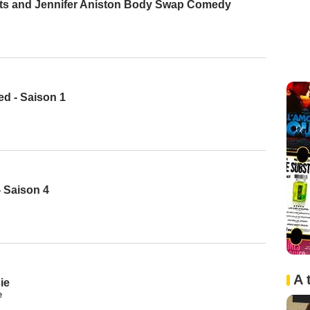
erts and Jennifer Aniston Body Swap Comedy
d - Saison 1
 Saison 4
A 
ie
e