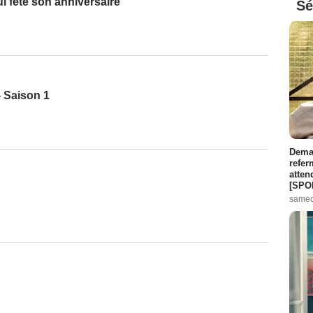
ui fête son anniversaire
Sé
 Saison 1
Demai
refer
atten
[SPO
samed