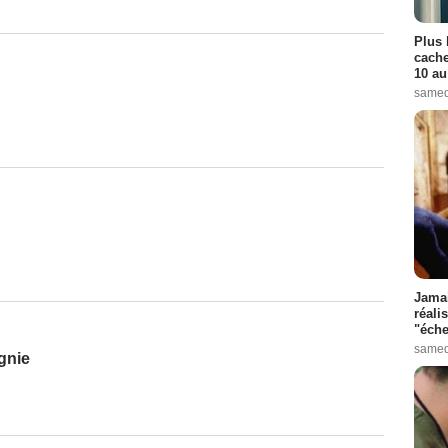
Plus 
cache
10 au
samed
Jamai
réali
"éche
samed
gnie