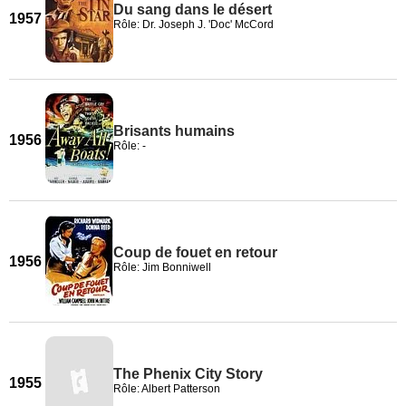
Du sang dans le désert
1957
Rôle: Dr. Joseph J. 'Doc' McCord
Brisants humains
1956
Rôle: -
Coup de fouet en retour
1956
Rôle: Jim Bonniwell
The Phenix City Story
1955
Rôle: Albert Patterson