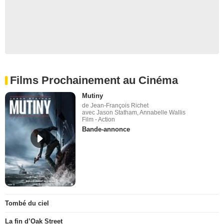
Films Prochainement au Cinéma
Mutiny
de Jean-François Richet
avec Jason Statham, Annabelle Wallis
Film - Action
Bande-annonce
Tombé du ciel
La fin d’Oak Street