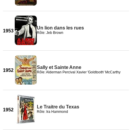
Un lion dans les rues
1953
Rôle: Jeb Brown
Sally et Sainte Anne
1952
Rôle: Alderman Percival Xavier 'Goldtooth' McCarthy
Le Traitre du Texas
1952
Rôle: Ira Hammond