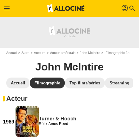
profil
menu
search
Accueil
Stars
Acteurs
Acteur américain
John McIntire
Filmographie John McIntire
John McIntire
Accueil
Filmographie
Top films/séries
Streaming
Acteur
Turner & Hooch
1989
Rôle: Amos Reed