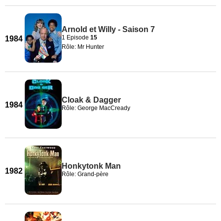
Arnold et Willy - Saison 7
1 Episode
15
1984
Rôle: Mr Hunter
Cloak & Dagger
1984
Rôle: George MacCready
Honkytonk Man
1982
Rôle: Grand-père