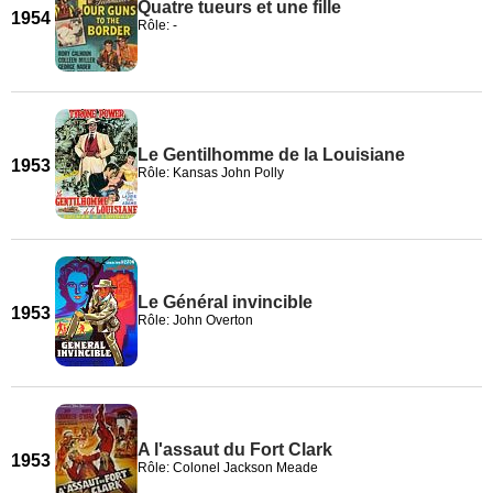
Quatre tueurs et une fille
1954
Rôle: -
Le Gentilhomme de la Louisiane
1953
Rôle: Kansas John Polly
Le Général invincible
1953
Rôle: John Overton
A l'assaut du Fort Clark
1953
Rôle: Colonel Jackson Meade