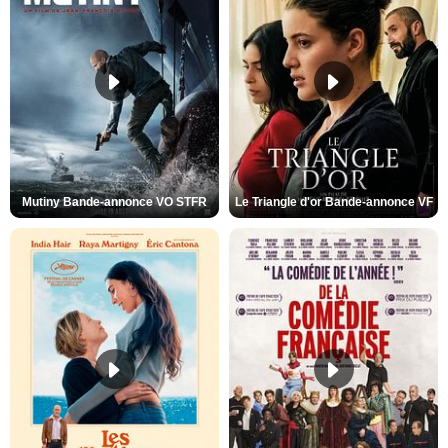
Mutiny Bande-annonce VO STFR
Le Triangle d'or Bande-annonce VF