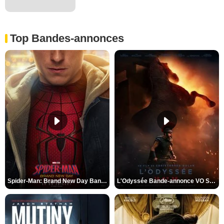
Top Bandes-annonces
Spider-Man: Brand New Day Bande-annonce VO STFR
L'Odyssée Bande-annonce VO STFR