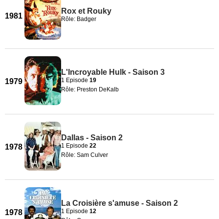
Rox et Rouky
1981
Rôle: Badger
L'Incroyable Hulk - Saison 3
1 Episode
19
1979
Rôle: Preston DeKalb
Dallas - Saison 2
1 Episode
22
1978
Rôle: Sam Culver
La Croisière s'amuse - Saison 2
1 Episode
12
1978