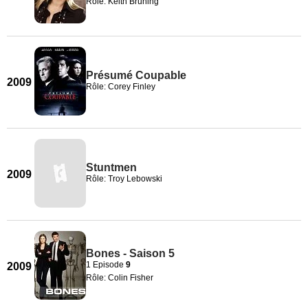
Rôle: Keith Bruning
Présumé Coupable
2009
Rôle: Corey Finley
Stuntmen
2009
Rôle: Troy Lebowski
Bones - Saison 5
1 Episode
9
2009
Rôle: Colin Fisher