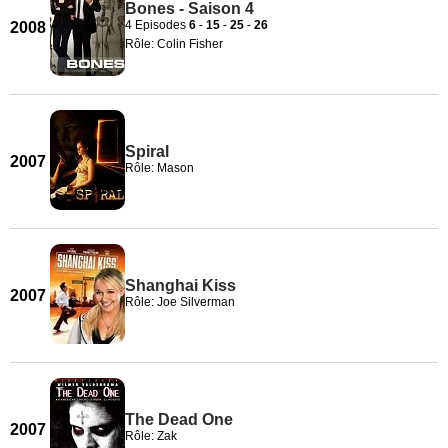
Bones - Saison 4
4 Episodes
6
-
15
-
25
-
26
2008
Rôle: Colin Fisher
Spiral
2007
Rôle: Mason
Shanghai Kiss
2007
Rôle: Joe Silverman
The Dead One
2007
Rôle: Zak