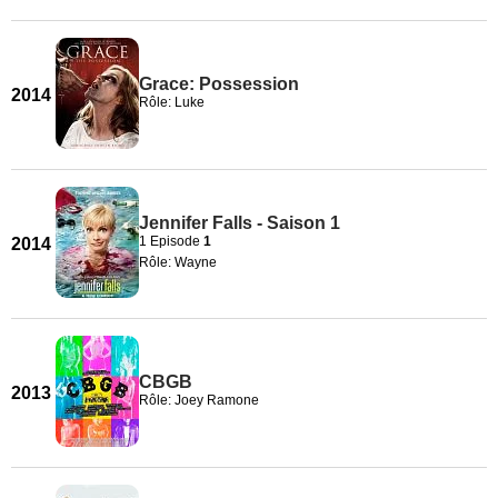
Grace: Possession
2014
Rôle: Luke
Jennifer Falls - Saison 1
1 Episode
1
2014
Rôle: Wayne
CBGB
2013
Rôle: Joey Ramone