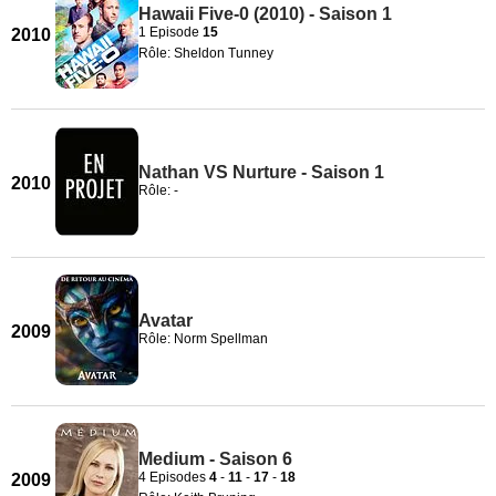
Hawaii Five-0 (2010) - Saison 1
1 Episode
15
2010
Rôle: Sheldon Tunney
Nathan VS Nurture - Saison 1
2010
Rôle: -
Avatar
2009
Rôle: Norm Spellman
Medium - Saison 6
4 Episodes
4
-
11
-
17
-
18
2009