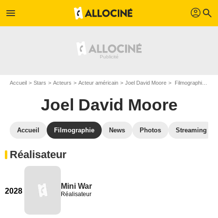
profil
menu
search
Accueil
Stars
Acteurs
Acteur américain
Joel David Moore
Filmographie Joel David Moore
Joel David Moore
Accueil
Filmographie
News
Photos
Streaming
Réalisateur
Mini War
2028
Réalisateur