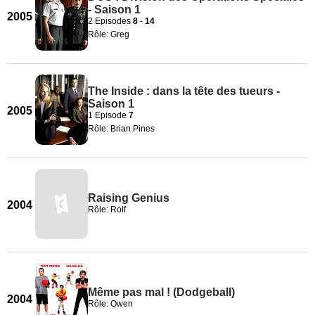
- Saison 1
2005
2 Episodes
8
-
14
Rôle: Greg
The Inside : dans la tête des tueurs -
Saison 1
2005
1 Episode
7
Rôle: Brian Pines
Raising Genius
2004
Rôle: Rolf
Même pas mal ! (Dodgeball)
2004
Rôle: Owen