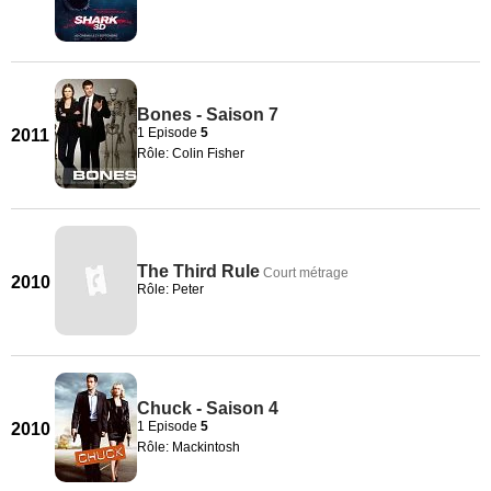
Bones - Saison 7
1 Episode
5
2011
Rôle: Colin Fisher
The Third Rule
Court métrage
2010
Rôle: Peter
Chuck - Saison 4
1 Episode
5
2010
Rôle: Mackintosh