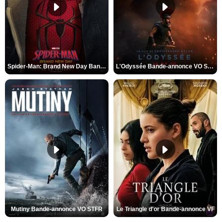
Spider-Man: Brand New Day Bande-annonce VO STFR
L'Odyssée Bande-annonce VO STFR
Mutiny Bande-annonce VO STFR
Le Triangle d'or Bande-annonce VF