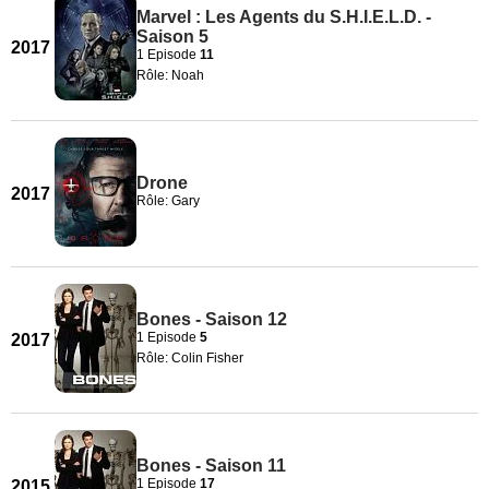
Marvel : Les Agents du S.H.I.E.L.D. -
Saison 5
2017
1 Episode
11
Rôle: Noah
Drone
2017
Rôle: Gary
Bones - Saison 12
1 Episode
5
2017
Rôle: Colin Fisher
Bones - Saison 11
1 Episode
17
2015