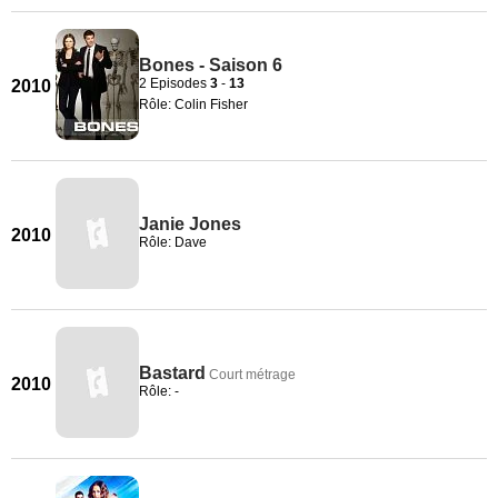
Bones - Saison 6
2 Episodes
3
-
13
2010
Rôle: Colin Fisher
Janie Jones
2010
Rôle: Dave
Bastard
Court métrage
2010
Rôle: -