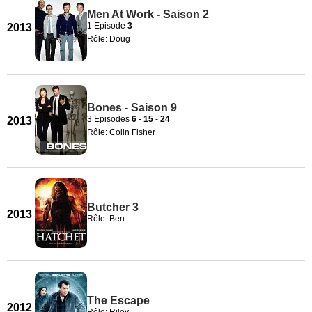
Men At Work - Saison 2
1 Episode
3
2013
Rôle: Doug
Bones - Saison 9
3 Episodes
6
-
15
-
24
2013
Rôle: Colin Fisher
Butcher 3
2013
Rôle: Ben
The Escape
2012