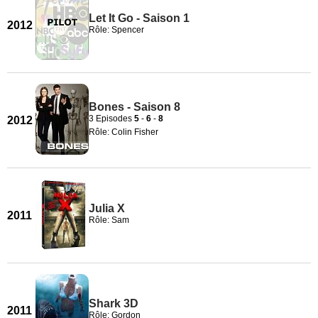
Let It Go - Saison 1
2012
Rôle: Spencer
Bones - Saison 8
3 Episodes
5
-
6
-
8
2012
Rôle: Colin Fisher
Julia X
2011
Rôle: Sam
Shark 3D
2011
Rôle: Gordon