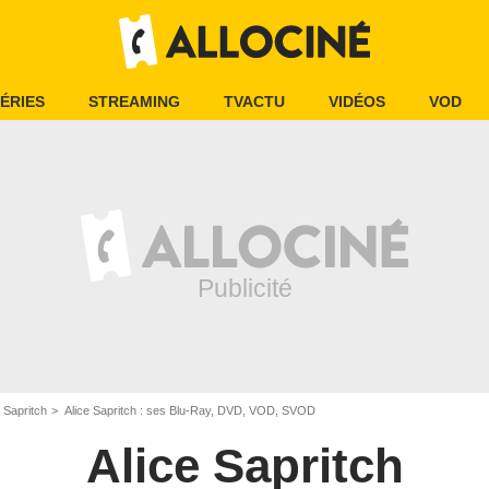
ÉRIES
STREAMING
TVACTU
VIDÉOS
VOD
e Sapritch
Alice Sapritch : ses Blu-Ray, DVD, VOD, SVOD
Alice Sapritch