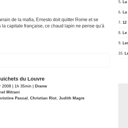
5.
La 
6.
La 
arrain de la mafia, Ernesto doit quitter Rome et se
7.
12
s la capitale française, ce chaud lapin ne pense qu'à
8.
Le
9.
Le
10.
L
uichets du Louvre
er 2008
|
1h 35min
|
Drame
el Mitrani
ristine Pascal
,
Christian Rist
,
Judith Magre