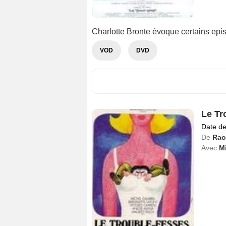
Charlotte Bronte évoque certains epis
VOD
DVD
Le Tr
Date de
De
Rao
Avec
M