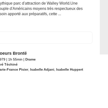
mythique parc d'attraction de Walley World.Une
 couple d'Américains moyens très respectueux des
soin apporté aux préparatifs, cette ...
oeurs Brontë
1979
|
1h 55min
|
Drame
ré Téchiné
rie-France Pisier
,
Isabelle Adjani
,
Isabelle Huppert