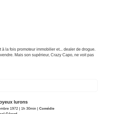
 à la fois promoteur immobilier et... dealer de drogue.
vendre. Mais son supérieur, Crazy Capo, ne voit pas
oyeux lurons
embre 1972
|
1h 30min
|
Comédie
hel Gérard