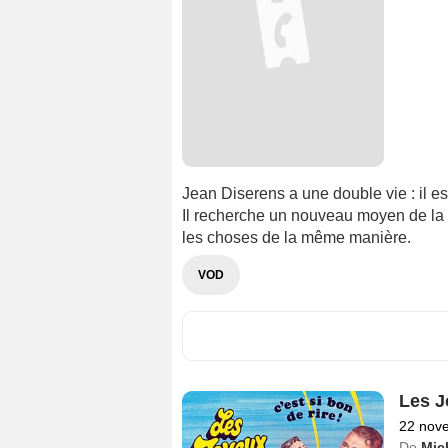
Jean Diserens a une double vie : il est
Il recherche un nouveau moyen de la 
les choses de la même manière.
VOD
Les J
22 nov
De
Mic