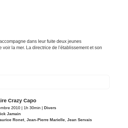
 accompagne dans leur fuite deux jeunes
oir la mer. La directrice de l'établissement et son
aire Crazy Capo
embre 2010
|
1h 30min
|
Divers
rick Jamain
aurice Ronet
,
Jean-Pierre Marielle
,
Jean Servais