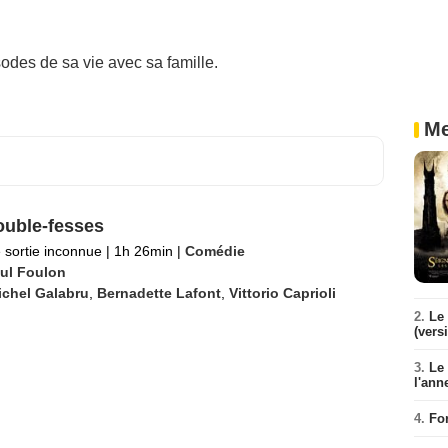
odes de sa vie avec sa famille.
Me
ouble-fesses
 sortie inconnue
|
1h 26min
|
Comédie
ul Foulon
ichel Galabru
,
Bernadette Lafont
,
Vittorio Caprioli
2.
Le 
(vers
3.
Le
l'ann
4.
Fo