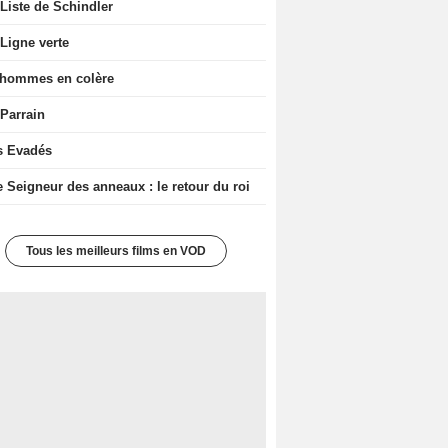
Liste de Schindler
Ligne verte
 hommes en colère
 Parrain
s Evadés
e Seigneur des anneaux : le retour du roi
Tous les meilleurs films en VOD