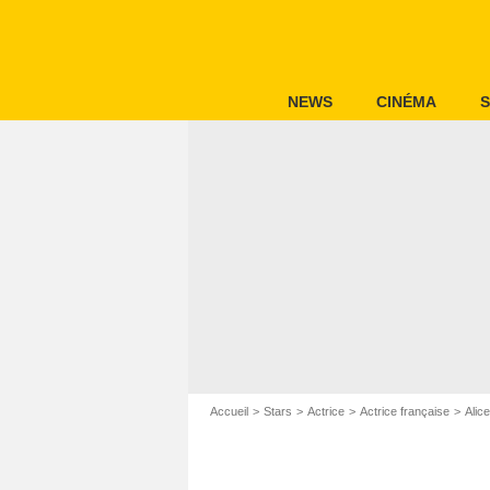
NEWS
CINÉMA
S
Accueil
Stars
Actrice
Actrice française
Alic