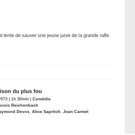
nt tente de sauver une jeune juive de la grande rafle
ison du plus fou
1973
|
1h 30min
|
Comédie
ncois Reichenbach
aymond Devos
,
Alice Sapritch
,
Jean Carmet