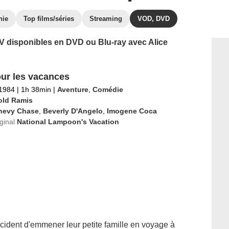
hie
Top films/séries
Streaming
VOD, DVD
 TV disponibles en DVD ou Blu-ray avec Alice
ur les vacances
 1984
|
1h 38min
|
Aventure
,
Comédie
old Ramis
hevy Chase
,
Beverly D'Angelo
,
Imogene Coca
iginal
National Lampoon's Vacation
écident d'emmener leur petite famille en voyage à