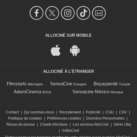
ALLOCINÉ SUR MOBILE
ALLOCINÉ À L'ÉTRANGER
Filmstarts
SensaCine
Beyazperde
Allemagne
Espagne
Turquie
AdoroCinema
Sensacine México
Brésil
Mexique
Contact
|
Qui sommes-nous
|
Recrutement
|
Publicité
|
CGU
|
CGV
|
Politique de cookies
|
Préférences cookies
|
Données Personnelles
|
Revue de presse
|
Charte d'écriture
|
Les services AlloCiné
|
Gérer Utiq
|
©AlloCiné