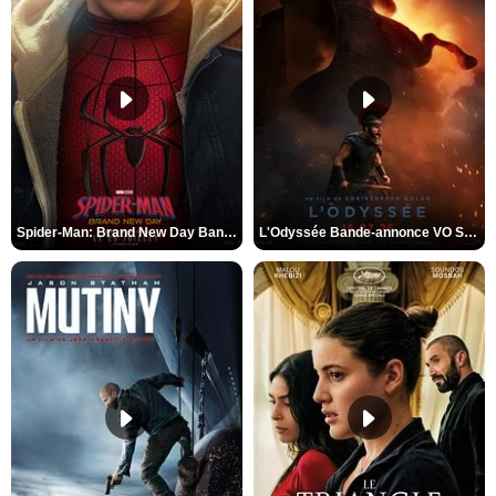
Spider-Man: Brand New Day Bande-annonce VO STFR
L'Odyssée Bande-annonce VO STFR