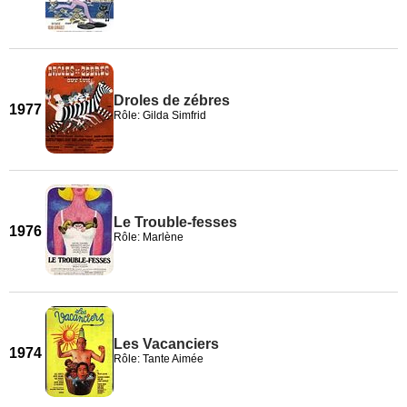
Droles de zébres
1977
Rôle: Gilda Simfrid
Le Trouble-fesses
1976
Rôle: Marlène
Les Vacanciers
1974
Rôle: Tante Aimée