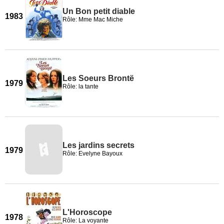
Un Bon petit diable
1983
Rôle: Mme Mac Miche
Les Soeurs Brontë
1979
Rôle: la tante
Les jardins secrets
1979
Rôle: Evelyne Bayoux
L'Horoscope
1978
Rôle: La voyante