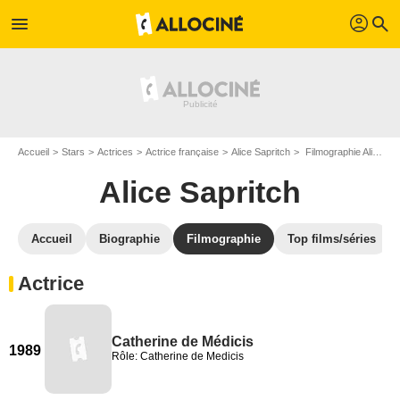
profil
menu
search
Accueil
Stars
Actrices
Actrice française
Alice Sapritch
Filmographie Alice Sapritch
Alice Sapritch
Accueil
Biographie
Filmographie
Top films/séries
Actrice
Catherine de Médicis
1989
Rôle: Catherine de Medicis