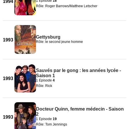
1 Episode
18
1994
Rôle: Roger Barrows/Matthew Letscher
Gettysburg
1993
Rôle: le second jeune homme
Sauvés par le gong : les années lycée -
Saison 1
1993
1 Episode
4
Rôle: Rick
Docteur Quinn, femme médecin - Saison
2
1993
1 Episode
19
Rôle: Tom Jennings