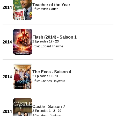
Teacher of the Year
2014
Rôle: Mitch Carter
Flash (2014) - Saison 1
2 Episodes
17
-
23
2014
Rôle: Eobard Thawne
The Exes - Saison 4
2 Episodes
10
-
11
2014
Rôle: Charles Hayward
Castle - Saison 7
3 Episodes
1
-
2
-
20
2014
Rôle: Henry Jenkins