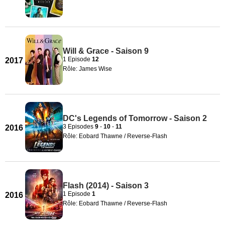
Will & Grace - Saison 9
1 Episode
12
2017
Rôle: James Wise
DC's Legends of Tomorrow - Saison 2
3 Episodes
9
-
10
-
11
2016
Rôle: Eobard Thawne / Reverse-Flash
Flash (2014) - Saison 3
1 Episode
1
2016
Rôle: Eobard Thawne / Reverse-Flash