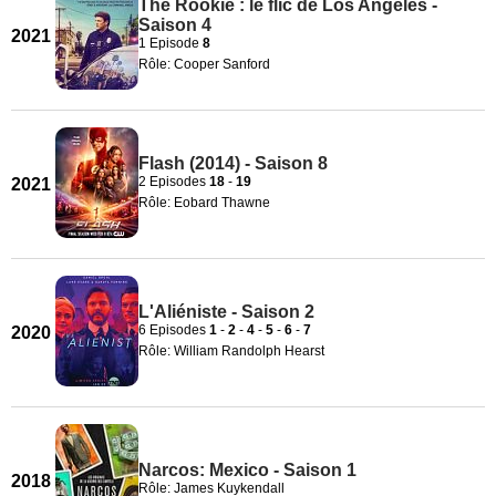
The Rookie : le flic de Los Angeles -
Saison 4
2021
1 Episode
8
Rôle: Cooper Sanford
Flash (2014) - Saison 8
2 Episodes
18
-
19
2021
Rôle: Eobard Thawne
L'Aliéniste - Saison 2
6 Episodes
1
-
2
-
4
-
5
-
6
-
7
2020
Rôle: William Randolph Hearst
Narcos: Mexico - Saison 1
2018
Rôle: James Kuykendall