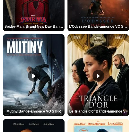
Spider-Man: Brand New Day Bande-annonce VO STFR
L'Odyssée Bande-annonce VO STFR
Mutiny Bande-annonce VO STFR
Le Triangle d'or Bande-annonce VF