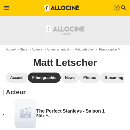
profil
menu
search
Accueil
Stars
Acteurs
Acteur américain
Matt Letscher
Filmographie Matt Letscher
Matt Letscher
Accueil
Filmographie
News
Photos
Streaming
Acteur
The Perfect Stanleys - Saison 1
-
Rôle: Matt