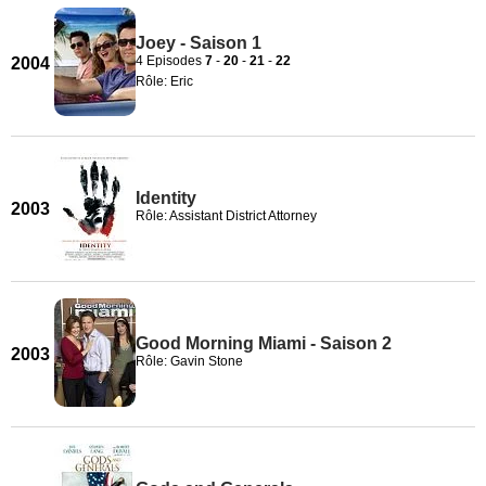
Joey - Saison 1
4 Episodes
7
-
20
-
21
-
22
2004
Rôle: Eric
Identity
2003
Rôle: Assistant District Attorney
Good Morning Miami - Saison 2
2003
Rôle: Gavin Stone