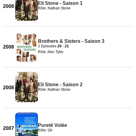
Eli Stone - Saison 1
2008
Rôle: Nathan Stone
Brothers & Sisters - Saison 3
2 Episodes
20
-
21
2008
Rôle: Alec Tyler
Eli Stone - Saison 2
2008
Rôle: Nathan Stone
Pureté Volée
2007
Rôle: Gil