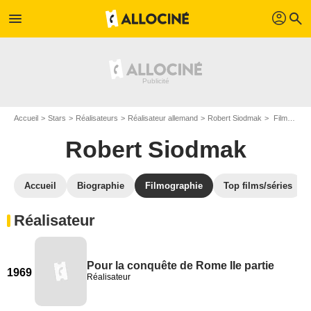
profil
menu
search
Accueil
Stars
Réalisateurs
Réalisateur allemand
Robert Siodmak
Filmographie Robert Siodmak
Robert Siodmak
Accueil
Biographie
Filmographie
Top films/séries
Réalisateur
Pour la conquête de Rome IIe partie
1969
Réalisateur