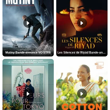
Mutiny Bande-annonce VO STFR
Les Silences de Riyad Bande-annonce VO STFR