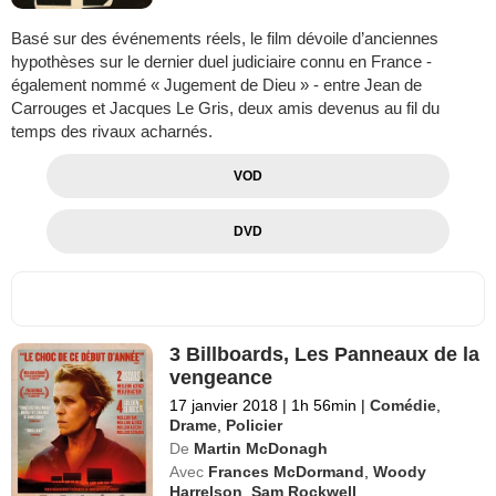
Basé sur des événements réels, le film dévoile d’anciennes
hypothèses sur le dernier duel judiciaire connu en France -
également nommé « Jugement de Dieu » - entre Jean de
Carrouges et Jacques Le Gris, deux amis devenus au fil du
temps des rivaux acharnés.
VOD
DVD
3 Billboards, Les Panneaux de la
vengeance
17 janvier 2018
|
1h 56min
|
Comédie
,
Drame
,
Policier
De
Martin McDonagh
Avec
Frances McDormand
,
Woody
Harrelson
,
Sam Rockwell