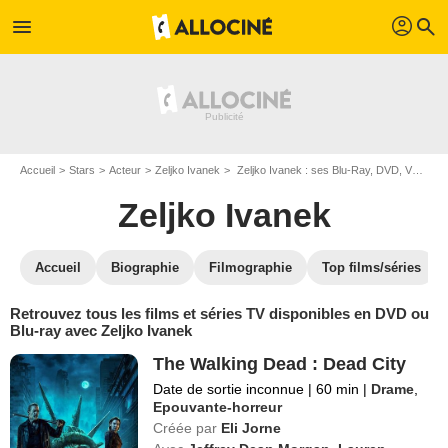
profil
menu
search
Accueil
Stars
Acteur
Zeljko Ivanek
Zeljko Ivanek : ses Blu-Ray, DVD, VOD, SVOD
Zeljko Ivanek
Accueil
Biographie
Filmographie
Top films/séries
Retrouvez tous les films et séries TV disponibles en DVD ou
Blu-ray avec Zeljko Ivanek
The Walking Dead : Dead City
Date de sortie inconnue
|
60 min
|
Drame
,
Epouvante-horreur
Créée par
Eli Jorne