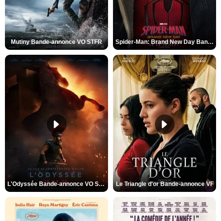
Mutiny Bande-annonce VO STFR
Spider-Man: Brand New Day Bande-annonce VO STFR
L'Odyssée Bande-annonce VO STFR
Le Triangle d'or Bande-annonce VF