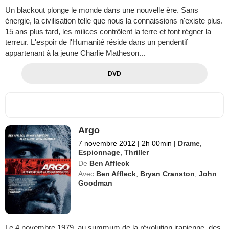
Un blackout plonge le monde dans une nouvelle ère. Sans
énergie, la civilisation telle que nous la connaissions n'existe plus.
15 ans plus tard, les milices contrôlent la terre et font régner la
terreur. L'espoir de l'Humanité réside dans un pendentif
appartenant à la jeune Charlie Matheson...
DVD
Argo
7 novembre 2012
|
2h 00min
|
Drame
,
Espionnage
,
Thriller
De
Ben Affleck
Avec
Ben Affleck
,
Bryan Cranston
,
John
Goodman
Le 4 novembre 1979, au summum de la révolution iranienne, des