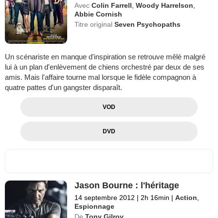
Avec
Colin Farrell
,
Woody Harrelson
,
Abbie Cornish
Titre original
Seven Psychopaths
Un scénariste en manque d'inspiration se retrouve mêlé malgré
lui à un plan d'enlèvement de chiens orchestré par deux de ses
amis. Mais l'affaire tourne mal lorsque le fidèle compagnon à
quatre pattes d'un gangster disparaît.
VOD
DVD
Jason Bourne : l'héritage
14 septembre 2012
|
2h 16min
|
Action
,
Espionnage
De
Tony Gilroy