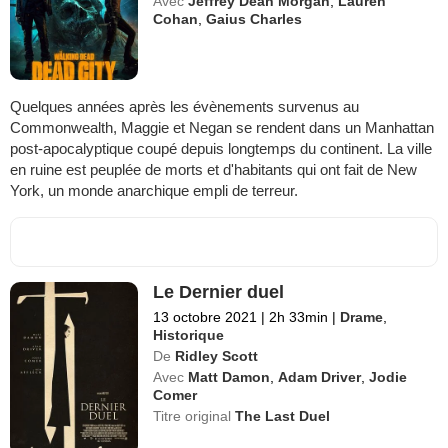
Avec
Jeffrey Dean Morgan
,
Lauren
Cohan
,
Gaius Charles
Quelques années après les évènements survenus au
Commonwealth, Maggie et Negan se rendent dans un Manhattan
post-apocalyptique coupé depuis longtemps du continent. La ville
en ruine est peuplée de morts et d'habitants qui ont fait de New
York, un monde anarchique empli de terreur.
Le Dernier duel
13 octobre 2021
|
2h 33min
|
Drame
,
Historique
De
Ridley Scott
Avec
Matt Damon
,
Adam Driver
,
Jodie
Comer
Titre original
The Last Duel