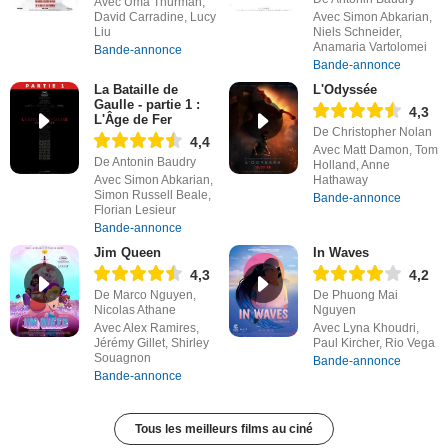
Avec Uma Thurman,
David Carradine, Lucy
Avec Simon Abkarian,
Liu
Niels Schneider,
Anamaria Vartolomei
Bande-annonce
Bande-annonce
La Bataille de
L'Odyssée
Gaulle - partie 1 :
4,3
L'Âge de Fer
De Christopher Nolan
4,4
Avec Matt Damon, Tom
De Antonin Baudry
Holland, Anne
Avec Simon Abkarian,
Hathaway
Simon Russell Beale,
Bande-annonce
Florian Lesieur
Bande-annonce
Jim Queen
In Waves
4,3
4,2
De Marco Nguyen,
De Phuong Mai
Nicolas Athane
Nguyen
Avec Alex Ramires,
Avec Lyna Khoudri,
Jérémy Gillet, Shirley
Paul Kircher, Rio Vega
Souagnon
Bande-annonce
Bande-annonce
Tous les meilleurs films au ciné