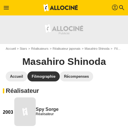
profil
menu
search
Accueil
Stars
Réalisateurs
Réalisateur japonais
Masahiro Shinoda
Filmographie Masahiro Shinoda
Masahiro Shinoda
Accueil
Filmographie
Récompenses
Réalisateur
Spy Sorge
2003
Réalisateur