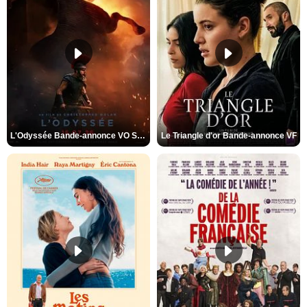
L'Odyssée Bande-annonce VO STFR
Le Triangle d'or Bande-annonce VF