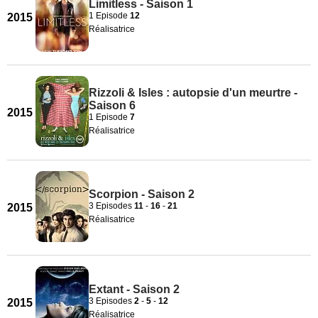
Limitless - Saison 1
1 Episode
12
2015
Réalisatrice
Rizzoli & Isles : autopsie d'un meurtre -
Saison 6
2015
1 Episode
7
Réalisatrice
Scorpion - Saison 2
3 Episodes
11
-
16
-
21
2015
Réalisatrice
Extant - Saison 2
3 Episodes
2
-
5
-
12
2015
Réalisatrice