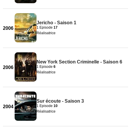
Jericho - Saison 1
1 Episode
17
2006
Réalisatrice
New York Section Criminelle - Saison 6
1 Episode
6
2006
Réalisatrice
Sur écoute - Saison 3
1 Episode
10
2004
Réalisatrice