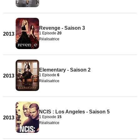
Revenge - Saison 3
1 Episode
20
2013
Réalisatrice
Elementary - Saison 2
1 Episode
6
2013
Réalisatrice
NCIS : Los Angeles - Saison 5
1 Episode
15
2013
Réalisatrice