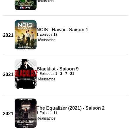
Réalisatrice
NCIS : Hawaï - Saison 1
1 Episode
17
2021
Réalisatrice
Blacklist - Saison 9
4 Episodes
1
-
3
-
7
-
21
2021
Réalisatrice
The Equalizer (2021) - Saison 2
1 Episode
11
2021
Réalisatrice