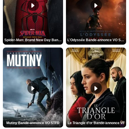
Spider-Man: Brand New Day Bande-annonce VO STFR
L'Odyssée Bande-annonce VO STFR
Mutiny Bande-annonce VO STFR
Le Triangle d'or Bande-annonce VF