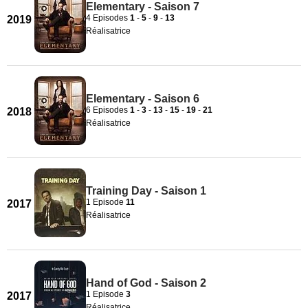
Elementary - Saison 7
4 Episodes
1
-
5
-
9
-
13
2019
Réalisatrice
Elementary - Saison 6
6 Episodes
1
-
3
-
13
-
15
-
19
-
21
2018
Réalisatrice
Training Day - Saison 1
1 Episode
11
2017
Réalisatrice
Hand of God - Saison 2
1 Episode
3
2017
Réalisatrice