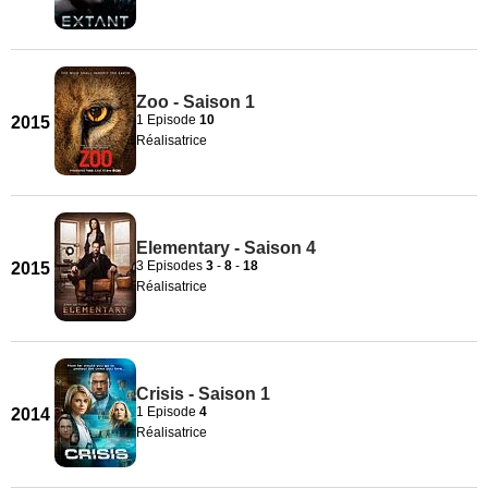
Zoo - Saison 1
1 Episode
10
2015
Réalisatrice
Elementary - Saison 4
3 Episodes
3
-
8
-
18
2015
Réalisatrice
Crisis - Saison 1
1 Episode
4
2014
Réalisatrice