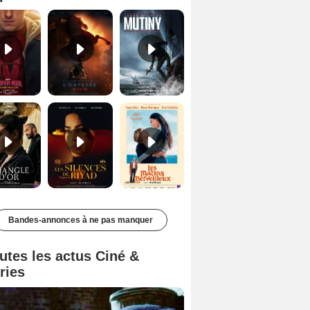
Le Triangle d'or Bande-annonce VF
Les Silences de Riyad Bande-annonce VO STFR
Les Matins merveilleux Bande-annonce VF
Bandes-annonces à ne pas manquer
utes les actus Ciné &
ries