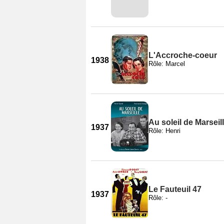
L'Accroche-coeur
1938
Rôle: Marcel
Au soleil de Marseil
1937
Rôle: Henri
Le Fauteuil 47
1937
Rôle: -