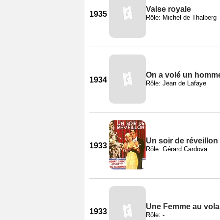
Valse royale
1935
Rôle: Michel de Thalberg
On a volé un homm
1934
Rôle: Jean de Lafaye
Un soir de réveillon
1933
Rôle: Gérard Cardova
Une Femme au vola
1933
Rôle: -