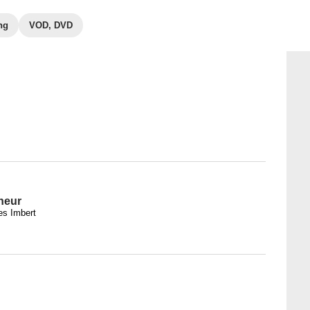
ng
VOD, DVD
neur
es Imbert