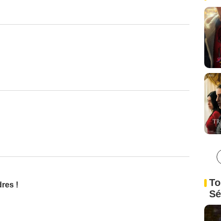
To
res !
Sé