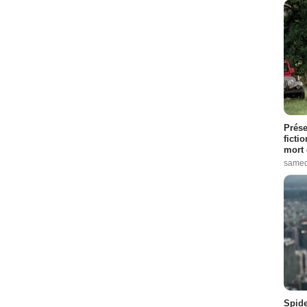
Prése
ficti
mort 
samed
Spide