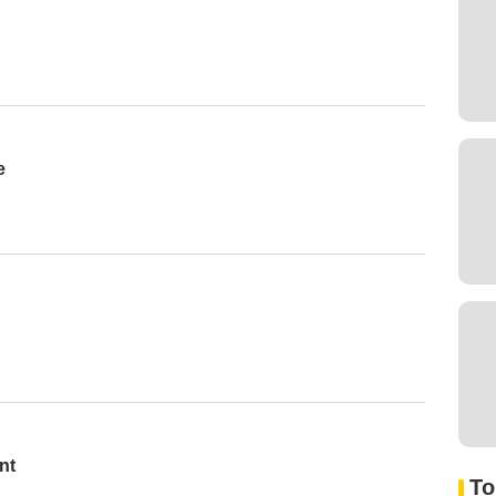
e
nt
To