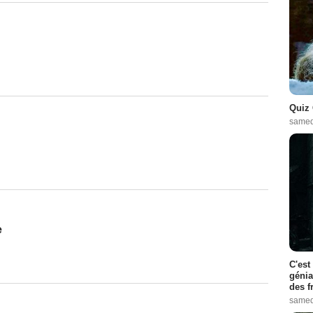
Quiz 
samed
e
C'est
génia
des f
samed