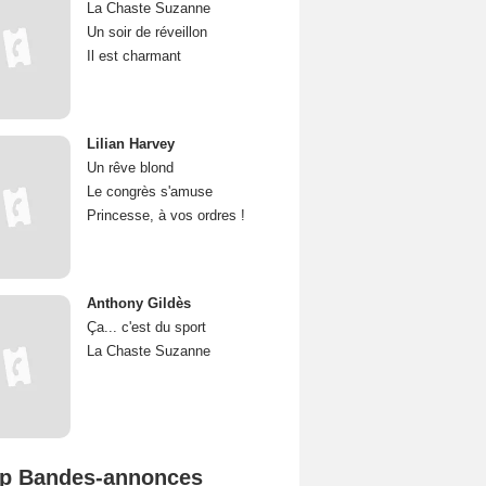
La Chaste Suzanne
Un soir de réveillon
Il est charmant
Lilian Harvey
Un rêve blond
Le congrès s'amuse
Princesse, à vos ordres !
Anthony Gildès
Ça... c'est du sport
La Chaste Suzanne
p Bandes-annonces
Spider-Man: Brand New Day Bande-annonce VO STFR
L'Odyssée Bande-annonce VO STFR
Mutiny Bande-annonce VO STFR