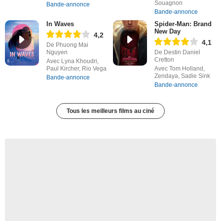
Souagnon
Bande-annonce
Bande-annonce
In Waves
Spider-Man: Brand
New Day
4,2
4,1
De Phuong Mai
Nguyen
De Destin Daniel
Cretton
Avec Lyna Khoudri,
Paul Kircher, Rio Vega
Avec Tom Holland,
Zendaya, Sadie Sink
Bande-annonce
Bande-annonce
Tous les meilleurs films au ciné