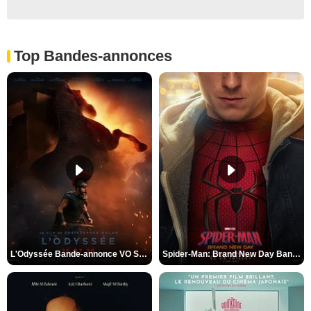
Top Bandes-annonces
L'Odyssée Bande-annonce VO STFR
Spider-Man: Brand New Day Bande-annonce VO STFR