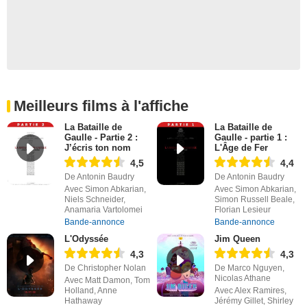
Meilleurs films à l'affiche
La Bataille de
La Bataille de
Gaulle - Partie 2 :
Gaulle - partie 1 :
J’écris ton nom
L'Âge de Fer
4,5
4,4
De Antonin Baudry
De Antonin Baudry
Avec Simon Abkarian,
Avec Simon Abkarian,
Niels Schneider,
Simon Russell Beale,
Anamaria Vartolomei
Florian Lesieur
Bande-annonce
Bande-annonce
L'Odyssée
Jim Queen
4,3
4,3
De Christopher Nolan
De Marco Nguyen,
Nicolas Athane
Avec Matt Damon, Tom
Holland, Anne
Avec Alex Ramires,
Hathaway
Jérémy Gillet, Shirley