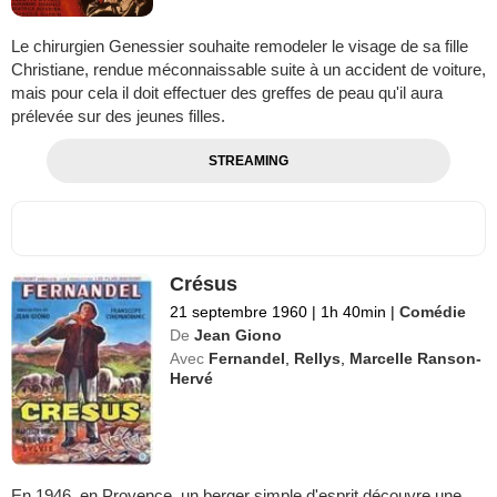
Le chirurgien Genessier souhaite remodeler le visage de sa fille
Christiane, rendue méconnaissable suite à un accident de voiture,
mais pour cela il doit effectuer des greffes de peau qu'il aura
prélevée sur des jeunes filles.
STREAMING
Crésus
21 septembre 1960
|
1h 40min
|
Comédie
De
Jean Giono
Avec
Fernandel
,
Rellys
,
Marcelle Ranson-
Hervé
En 1946, en Provence, un berger simple d'esprit découvre une