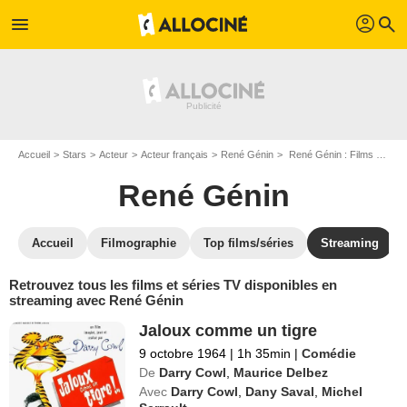
profil
menu
search
Accueil
Stars
Acteur
Acteur français
René Génin
René Génin : Films et séries online
René Génin
Accueil
Filmographie
Top films/séries
Streaming
Retrouvez tous les films et séries TV disponibles en
streaming avec René Génin
Jaloux comme un tigre
9 octobre 1964
|
1h 35min
|
Comédie
De
Darry Cowl
,
Maurice Delbez
Avec
Darry Cowl
,
Dany Saval
,
Michel