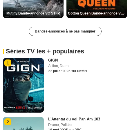
Mutiny Bande-annonce VO STFR
Cotton Queen Bande-annonce VO STFR
Bandes-annonces à ne pas manquer
Séries TV les + populaires
GIGN
1
Action
,
Drame
22 juillet 2026 sur Netflix
L'Attentat du vol Pan Am 103
2
Drame
,
Policier
18 mai 2025 sur BBC