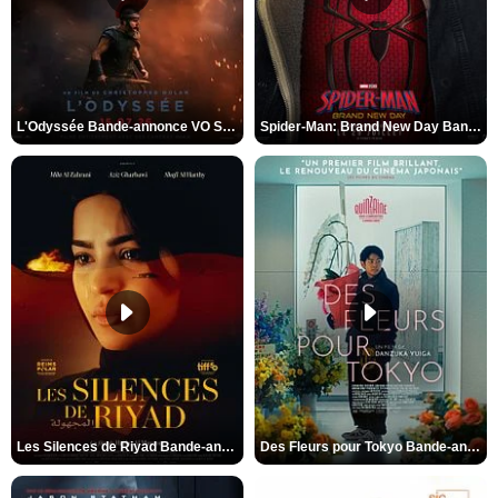
L'Odyssée Bande-annonce VO STFR
Spider-Man: Brand New Day Bande-annonce VO STFR
Les Silences de Riyad Bande-annonce VO STFR
Des Fleurs pour Tokyo Bande-annonce VO STFR