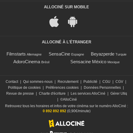
ALLOCINÉ SUR MOBILE
ALLOCINÉ À L'ÉTRANGER
Filmstarts
SensaCine
Beyazperde
Allemagne
Espagne
Turquie
AdoroCinema
Sensacine México
Brésil
Mexique
Contact
|
Qui sommes-nous
|
Recrutement
|
Publicité
|
CGU
|
CGV
|
Politique de cookies
|
Préférences cookies
|
Données Personnelles
|
Revue de presse
|
Charte d'écriture
|
Les services AlloCiné
|
Gérer Utiq
|
©AlloCiné
Retrouvez tous les horaires et infos de votre cinéma sur le numéro AlloCiné :
0 892 892 892
(0,90€/minute)