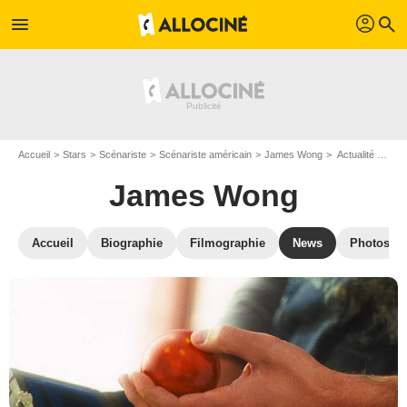
profil
menu
search
Accueil
Stars
Scénariste
Scénariste américain
James Wong
Actualité James Wong
James Wong
Accueil
Biographie
Filmographie
News
Photos