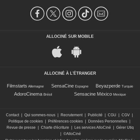
ALLOCINÉ SUR MOBILE
ALLOCINÉ À L'ÉTRANGER
Filmstarts
SensaCine
Beyazperde
Allemagne
Espagne
Turquie
AdoroCinema
Sensacine México
Brésil
Mexique
Contact
|
Qui sommes-nous
|
Recrutement
|
Publicité
|
CGU
|
CGV
|
Politique de cookies
|
Préférences cookies
|
Données Personnelles
|
Revue de presse
|
Charte d'écriture
|
Les services AlloCiné
|
Gérer Utiq
|
©AlloCiné