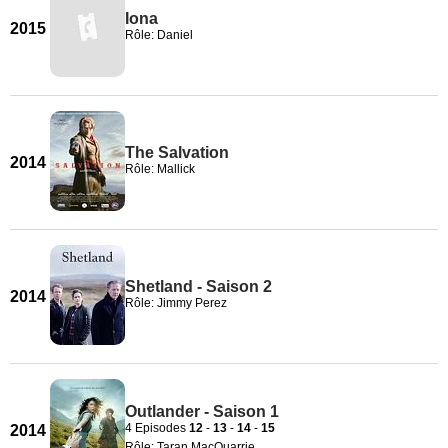
Iona
2015
Rôle: Daniel
The Salvation
2014
Rôle: Mallick
Shetland - Saison 2
2014
Rôle: Jimmy Perez
Outlander - Saison 1
4 Episodes
12
-
13
-
14
-
15
2014
Rôle: Taran MacQuarrie