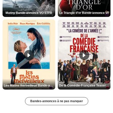
Mutiny Bande-annonce VO STFR
Le Triangle d'or Bande-annonce VF
Les Matins merveilleux Bande-annonce VF
De la Comédie-Française Teaser VF
Bandes-annonces à ne pas manquer