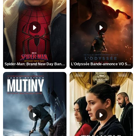
Spider-Man: Brand New Day Bande-annonce VO STFR
L'Odyssée Bande-annonce VO STFR