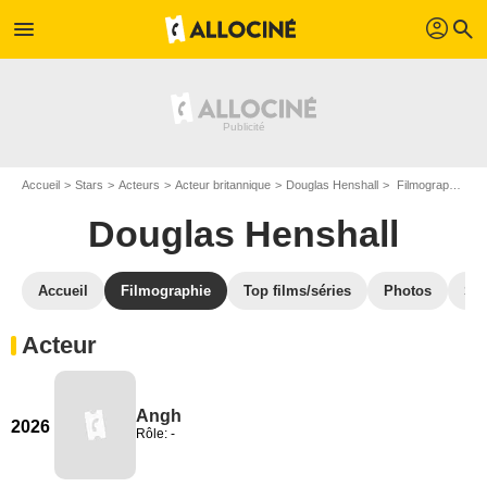
profil
menu
search
Accueil
Stars
Acteurs
Acteur britannique
Douglas Henshall
Filmographie Douglas Henshall
Douglas Henshall
Accueil
Filmographie
Top films/séries
Photos
St
Acteur
Angh
2026
Rôle: -