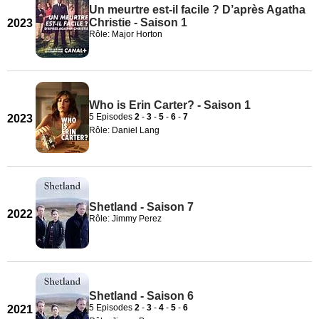
Un meurtre est-il facile ? D’après Agatha
Christie - Saison 1
2023
Rôle: Major Horton
Who is Erin Carter? - Saison 1
5 Episodes
2
-
3
-
5
-
6
-
7
2023
Rôle: Daniel Lang
Shetland - Saison 7
2022
Rôle: Jimmy Perez
Shetland - Saison 6
5 Episodes
2
-
3
-
4
-
5
-
6
2021