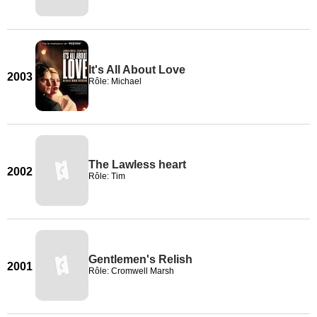
It's All About Love
2003
Rôle: Michael
The Lawless heart
2002
Rôle: Tim
Gentlemen's Relish
2001
Rôle: Cromwell Marsh