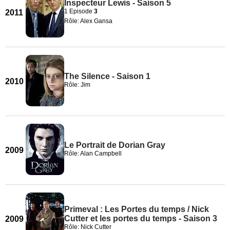
Inspecteur Lewis - Saison 5
1 Episode
3
2011
Rôle: Alex Gansa
The Silence - Saison 1
2010
Rôle: Jim
Le Portrait de Dorian Gray
2009
Rôle: Alan Campbell
Primeval : Les Portes du temps / Nick
Cutter et les portes du temps - Saison 3
2009
Rôle: Nick Cutter