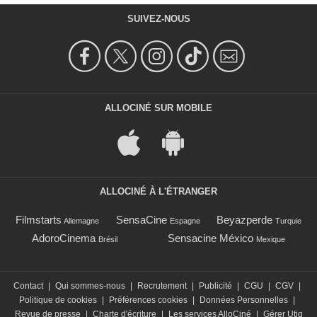
SUIVEZ-NOUS
ALLOCINÉ SUR MOBILE
ALLOCINÉ À L'ÉTRANGER
Filmstarts
SensaCine
Beyazperde
Allemagne
Espagne
Turquie
AdoroCinema
Sensacine México
Brésil
Mexique
Contact
|
Qui sommes-nous
|
Recrutement
|
Publicité
|
CGU
|
CGV
|
Politique de cookies
|
Préférences cookies
|
Données Personnelles
|
Revue de presse
|
Charte d'écriture
|
Les services AlloCiné
|
Gérer Utiq