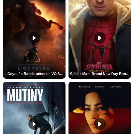
L'Odyssée Bande-annonce VO STFR
Spider-Man: Brand New Day Bande-annonce VO STFR