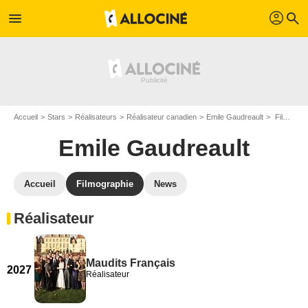
profil
menu
search
Accueil
Stars
Réalisateurs
Réalisateur canadien
Emile Gaudreault
Filmographie Emile Gaudreault
Emile Gaudreault
Accueil
Filmographie
News
Réalisateur
Maudits Français
2027
Réalisateur