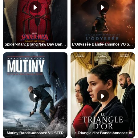
Spider-Man: Brand New Day Bande-annonce VO STFR
L'Odyssée Bande-annonce VO STFR
Mutiny Bande-annonce VO STFR
Le Triangle d'or Bande-annonce VF