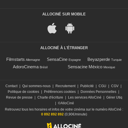
ALLOCINÉ SUR MOBILE
ALLOCINÉ À L'ÉTRANGER
Filmstarts
SensaCine
Beyazperde
Allemagne
Espagne
Turquie
AdoroCinema
Sensacine México
Brésil
Mexique
Contact
|
Qui sommes-nous
|
Recrutement
|
Publicité
|
CGU
|
CGV
|
Politique de cookies
|
Préférences cookies
|
Données Personnelles
|
Revue de presse
|
Charte d'écriture
|
Les services AlloCiné
|
Gérer Utiq
|
©AlloCiné
Retrouvez tous les horaires et infos de votre cinéma sur le numéro AlloCiné :
0 892 892 892
(0,90€/minute)