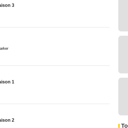
aison 3
arker
aison 1
aison 2
To