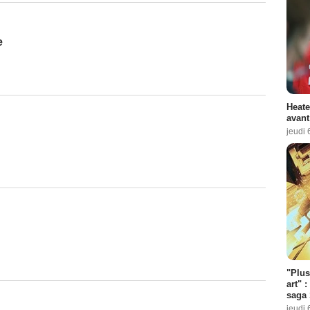
e
Heate
avant
jeudi 
"Plus
art" :
saga 
jeudi 