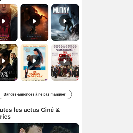
Le Triangle d'or Bande-annonce VF
Les Matins merveilleux Bande-annonce VF
De la Comédie-Française Teaser VF
Bandes-annonces à ne pas manquer
utes les actus Ciné &
ries