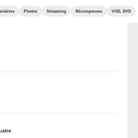
s/séries
Photos
Streaming
Récompenses
VOD, DVD
uatre