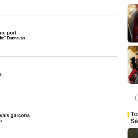
ue port
Tim" Dunnevan
e
To
vais garçons
Sé
e