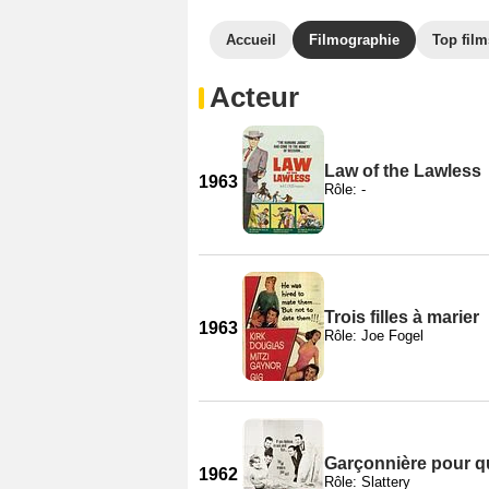
Accueil
Filmographie
Top film
Acteur
Law of the Lawless
1963
Rôle: -
Trois filles à marier
1963
Rôle: Joe Fogel
Garçonnière pour q
1962
Rôle: Slattery