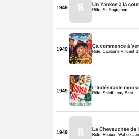
Un Yankee à la cour
1949
Rôle: Sir Sagramore
Ça commence à Ver
1949
Rôle: Capitaine Vincent B
L'Indésirable mons
1949
Rôle: Shérif Larry Best
La Chevauchée de 
1949
Rôle: Reuben 'Wahoo' Jo