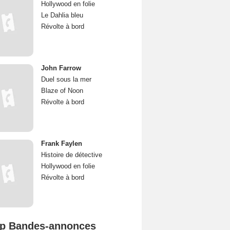
Hollywood en folie
Le Dahlia bleu
Révolte à bord
John Farrow
Duel sous la mer
Blaze of Noon
Révolte à bord
Frank Faylen
Histoire de détective
Hollywood en folie
Révolte à bord
p Bandes-annonces
Spider-Man: Brand New Day Bande-annonce VO STFR
L'Odyssée Bande-annonce VO STFR
Mutiny Bande-annonce VO STFR