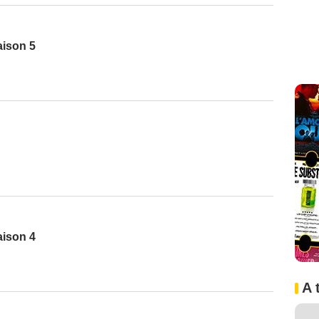
aison 5
aison 4
A 