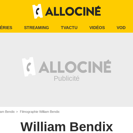
ÉRIES
STREAMING
TVACTU
VIDÉOS
VOD
liam Bendix
Filmographie William Bendix
William Bendix