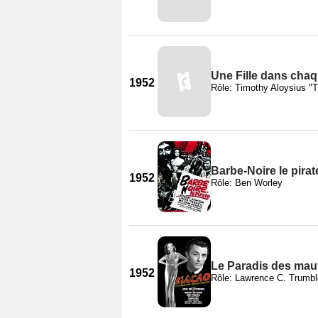
Une Fille dans chaq
1952
Rôle: Timothy Aloysius "
Barbe-Noire le pirat
1952
Rôle: Ben Worley
Le Paradis des mau
1952
Rôle: Lawrence C. Trumbl