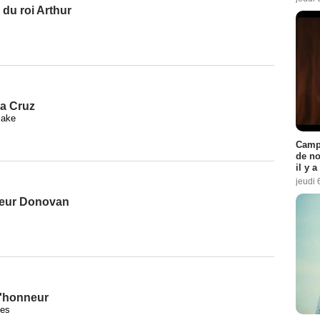
 du roi Arthur
a Cruz
lake
Campi
de no
il y 
jeudi 
ieur Donovan
l'honneur
nes